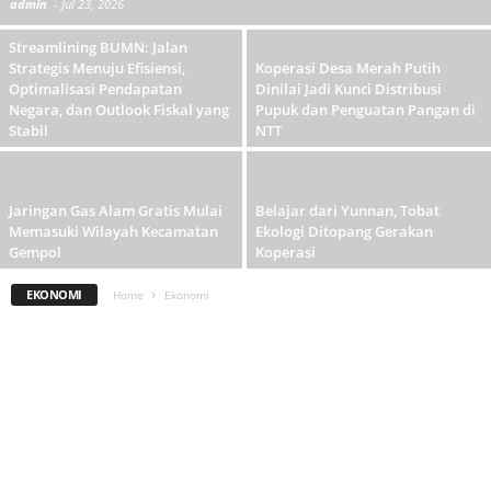
admin
-
Jul 23, 2026
Streamlining BUMN: Jalan
Strategis Menuju Efisiensi,
Koperasi Desa Merah Putih
Optimalisasi Pendapatan
Dinilai Jadi Kunci Distribusi
Negara, dan Outlook Fiskal yang
Pupuk dan Penguatan Pangan di
Stabil
NTT
Jaringan Gas Alam Gratis Mulai
Belajar dari Yunnan, Tobat
Memasuki Wilayah Kecamatan
Ekologi Ditopang Gerakan
Gempol
Koperasi
EKONOMI
Home
Ekonomi