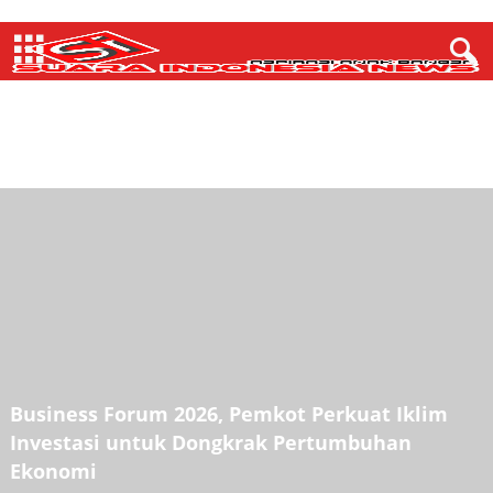
DUNIA ARTIS & SENI BUDAYA
EKONOMI
FASHION
GAYA HIDUP
HANKAM
HUKUM
INTERNASIONAL
INVESTIGASI
KESEHATAN
LIPSUS
NASIONAL
NEWS
PENDIDIKAN
POLITIK
PROFIL
REGIONAL
SPORT
SUARA RAKYAT
SULTRA
VIDEO
Business Forum 2026, Pemkot Perkuat Iklim
Investasi untuk Dongkrak Pertumbuhan
Ekonomi