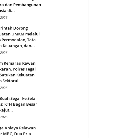
ra dan Pembangunan
ia di...
 2026
rintah Dorong
uatan UMKM melalui
s Permodalan, Tata
a Keuangan, dan...
 2026
m Kemarau Rawan
aran, Polres Tegal
 Satukan Kekuatan
s Sektoral
 2026
Buah Segar ke Selai
s: KTH Bagan Besar
Rajut...
 2026
ga Aniaya Relawan
r MBG, Dua Pria