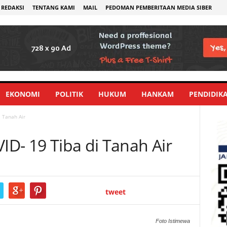
REDAKSI
TENTANG KAMI
MAIL
PEDOMAN PEMBERITAAN MEDIA SIBER
EKONOMI
POLITIK
HUKUM
HANKAM
PENDIDIK
i Tanah Air
VID- 19 Tiba di Tanah Air
tweet
Foto Istimewa