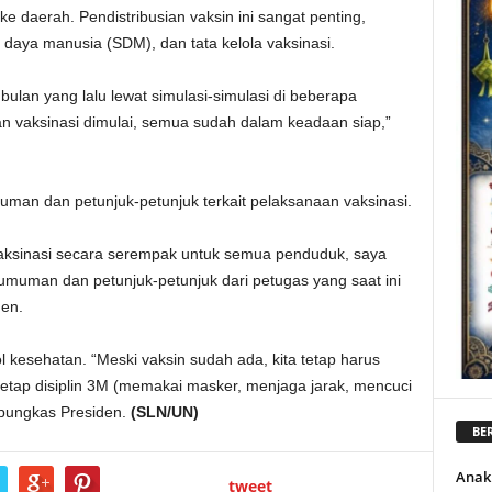
ke daerah. Pendistribusian vaksin ini sangat penting,
daya manusia (SDM), dan tata kelola vaksinasi.
 bulan yang lalu lewat simulasi-simulasi di beberapa
kan vaksinasi dimulai, semua sudah dalam keadaan siap,”
man dan petunjuk-petunjuk terkait pelaksanaan vaksinasi.
aksinasi secara serempak untuk semua penduduk, saya
muman dan petunjuk-petunjuk dari petugas yang saat ini
den.
l kesehatan. “Meski vaksin sudah ada, kita tetap harus
 tetap disiplin 3M (memakai masker, menjaga jarak, mencuci
” pungkas Presiden.
(SLN/UN)
BER
Anak
tweet