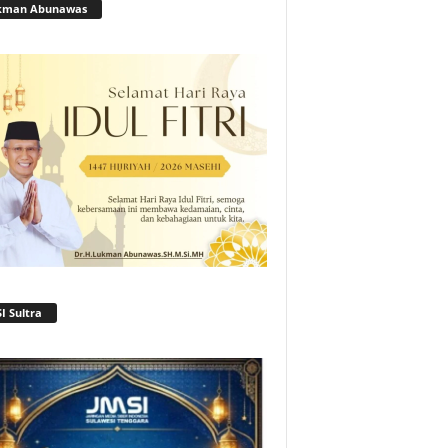
kman Abunawas
I Sultra