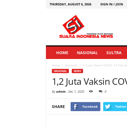
THURSDAY, AUGUST 6, 2026
SIGN IN / JOIN
HOME
NASIONAL
SULTRA
Home
Nasional
1,2 Juta Vaksin COVID- 19 Tiba d
NASIONAL
NEWS
1,2 Juta Vaksin CO
By
admin
-
Dec 7, 2020
0
SHARE
Facebook
Twitter