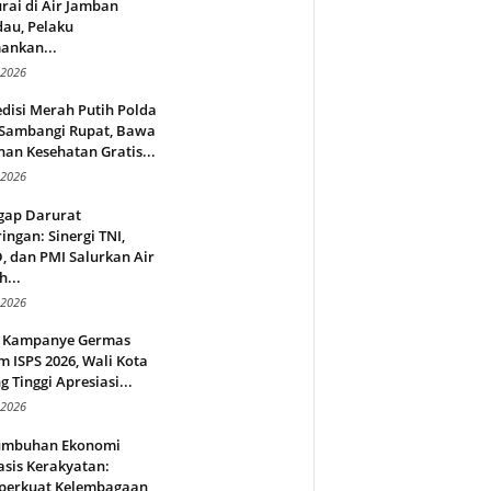
rai di Air Jamban
au, Pelaku
ankan...
 2026
disi Merah Putih Polda
 Sambangi Rupat, Bawa
an Kesehatan Gratis...
 2026
gap Darurat
ingan: Sinergi TNI,
 dan PMI Salurkan Air
h...
 2026
 Kampanye Germas
 ISPS 2026, Wali Kota
g Tinggi Apresiasi...
 2026
umbuhan Ekonomi
sis Kerakyatan:
erkuat Kelembagaan