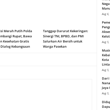
Nega
Manus
Aug 6,
Peme
Peng
isi Merah Putih Polda
Tanggap Darurat Kekeringan:
Akse
ambangi Rupat, Bawa
Sinergi TNI, BPBD, dan PMI
Kelol
n Kesehatan Gratis
Salurkan Air Bersih untuk
Aug 5,
 Dialog Kebangsaan
Warga Pasekan
Musi
Kebak
Kota
Linta
Aug 5,
Dari 
Nana
Jaya 
Aug 5,
Didu
Dapu