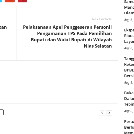
Samu
Mand
Diam
Next article
Aug 6,
kan
Pelaksanaan Apel Penggeseran Personil
Ekspe
Pengamanan TPS Pada Pemilihan
Riau
Bupati dan Wakil Bupati di Wilayah
Layan
Nias Selatan
Aug 6,
Tang
Keker
BPBD,
Bersi
Aug 6,
Buka
Dalam
Tebin
Aug 6,
Pert
Berba
Memp