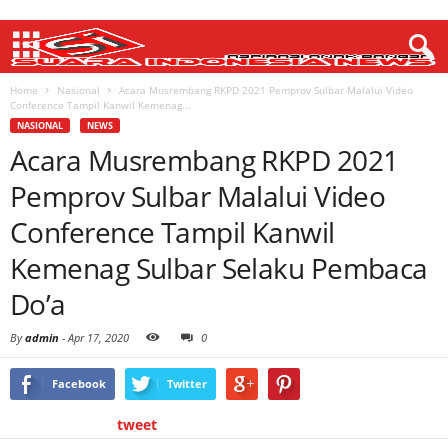
Home
Nasional
Acara Musrembang RKPD 2021 Pemprov Sulbar Malalui Video
Conference Tampil Kanwil Kemenag...
NASIONAL
NEWS
Acara Musrembang RKPD 2021
Pemprov Sulbar Malalui Video
Conference Tampil Kanwil
Kemenag Sulbar Selaku Pembaca
Do’a
By
admin
-
Apr 17, 2020
0
Facebook
Twitter
tweet