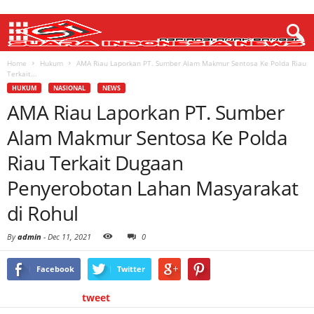
Home
Hukum
AMA Riau Laporkan PT. Sumber Alam Makmur Sentosa Ke Polda Riau
Terkait...
HUKUM
NASIONAL
NEWS
AMA Riau Laporkan PT. Sumber
Alam Makmur Sentosa Ke Polda
Riau Terkait Dugaan
Penyerobotan Lahan Masyarakat
di Rohul
By
admin
-
Dec 11, 2021
0
Facebook
Twitter
tweet