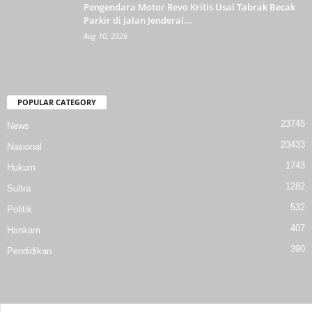
Pengendara Motor Revo Kritis Usai Tabrak Becak
Parkir di Jalan Jenderal...
Aug 10, 2026
POPULAR CATEGORY
23745
News
23433
Nasional
1743
Hukum
1282
Sultra
532
Politik
407
Hankam
390
Pendidikan