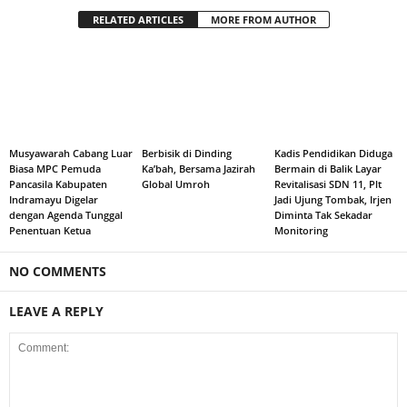
RELATED ARTICLES
MORE FROM AUTHOR
Musyawarah Cabang Luar
Berbisik di Dinding
Kadis Pendidikan Diduga
Biasa MPC Pemuda
Ka’bah, Bersama Jazirah
Bermain di Balik Layar
Pancasila Kabupaten
Global Umroh
Revitalisasi SDN 11, Plt
Indramayu Digelar
Jadi Ujung Tombak, Irjen
dengan Agenda Tunggal
Diminta Tak Sekadar
Penentuan Ketua
Monitoring
NO COMMENTS
LEAVE A REPLY