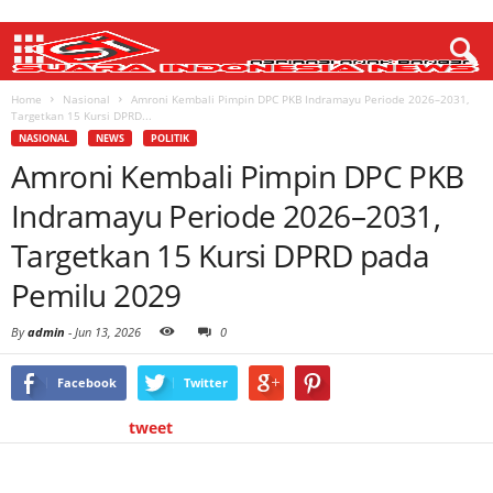
Home
Nasional
Amroni Kembali Pimpin DPC PKB Indramayu Periode 2026–2031,
Targetkan 15 Kursi DPRD...
NASIONAL
NEWS
POLITIK
Amroni Kembali Pimpin DPC PKB
Indramayu Periode 2026–2031,
Targetkan 15 Kursi DPRD pada
Pemilu 2029
By
admin
-
Jun 13, 2026
0
Facebook
Twitter
tweet