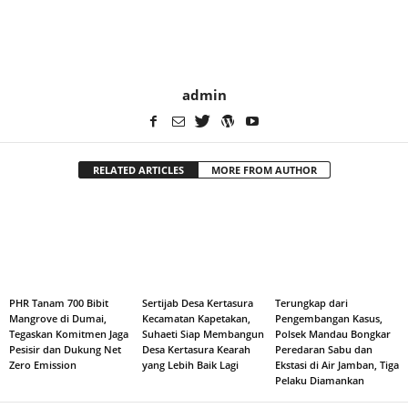
admin
RELATED ARTICLES
MORE FROM AUTHOR
PHR Tanam 700 Bibit
Sertijab Desa Kertasura
Terungkap dari
Mangrove di Dumai,
Kecamatan Kapetakan,
Pengembangan Kasus,
Tegaskan Komitmen Jaga
Suhaeti Siap Membangun
Polsek Mandau Bongkar
Pesisir dan Dukung Net
Desa Kertasura Kearah
Peredaran Sabu dan
Zero Emission
yang Lebih Baik Lagi
Ekstasi di Air Jamban, Tiga
Pelaku Diamankan