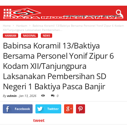
Home
Hankam
Babinsa Koramil 13/Baktiya Bersama Personel Yonif Zipur 6 Kodam
XII/Tanjungpura Laksanakan Pembersihan...
HANKAM
NASIONAL
NEWS
Babinsa Koramil 13/Baktiya
Bersama Personel Yonif Zipur 6
Kodam XII/Tanjungpura
Laksanakan Pembersihan SD
Negeri 1 Baktiya Pasca Banjir
By
admin
-
Jan 13, 2026
0
Facebook
Twitter
tweet