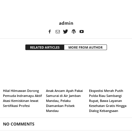
admin
RELATED ARTICLES
MORE FROM AUTHOR
Hilal Hilmawan Dorong
Anak Ancam Ayah Pakai
Ekspedisi Merah Putih
Pemuda Indramayu Aktif
Samurai di Air Jamban
Polda Riau Sambangi
Atasi Kemiskinan lewat
Mandau, Pelaku
Rupat, Bawa Layanan
Sertifikasi Profesi
Diamankan Polsek
Kesehatan Gratis Hingga
Mandau
Dialog Kebangsaan
NO COMMENTS