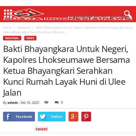
Home
Nasional
Bakti Bhayangkara Untuk Negeri, Kapolres Lhokseumawe Bersama
Ketua Bhayangkari Serahkan Kunci Rumah...
NASIONAL
NEWS
Bakti Bhayangkara Untuk Negeri,
Kapolres Lhokseumawe Bersama
Ketua Bhayangkari Serahkan
Kunci Rumah Layak Huni di Ulee
Jalan
By
admin
-
Feb 16, 2022
0
Facebook
Twitter
tweet