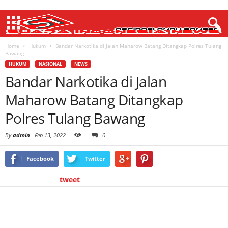
Home
Hukum
Bandar Narkotika di Jalan Maharow Batang Ditangkap Polres Tulang
Bawang
HUKUM
NASIONAL
NEWS
Bandar Narkotika di Jalan
Maharow Batang Ditangkap
Polres Tulang Bawang
By
admin
-
Feb 13, 2022
0
Facebook
Twitter
tweet