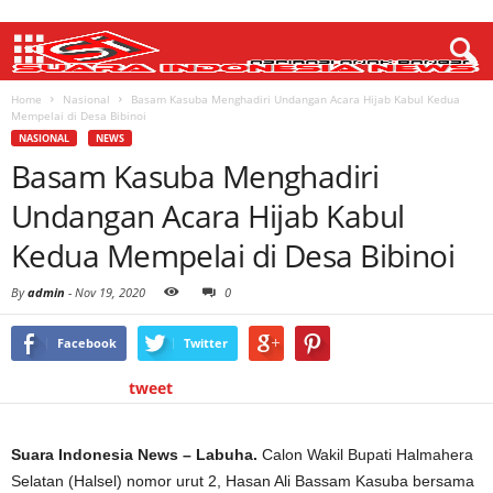
Home
Nasional
Basam Kasuba Menghadiri Undangan Acara Hijab Kabul Kedua
Mempelai di Desa Bibinoi
NASIONAL
NEWS
Basam Kasuba Menghadiri
Undangan Acara Hijab Kabul
Kedua Mempelai di Desa Bibinoi
By
admin
-
Nov 19, 2020
0
Facebook
Twitter
tweet
Suara Indonesia News – Labuha.
Calon Wakil Bupati Halmahera
Selatan (Halsel) nomor urut 2, Hasan Ali Bassam Kasuba bersama