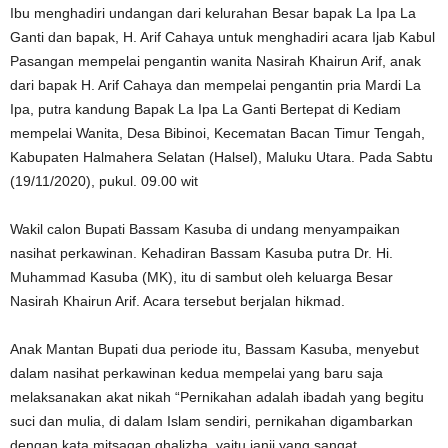
Ibu menghadiri undangan dari kelurahan Besar bapak La Ipa La
Ganti dan bapak, H. Arif Cahaya untuk menghadiri acara Ijab Kabul
Pasangan mempelai pengantin wanita Nasirah Khairun Arif, anak
dari bapak H. Arif Cahaya dan mempelai pengantin pria Mardi La
Ipa, putra kandung Bapak La Ipa La Ganti Bertepat di Kediam
mempelai Wanita, Desa Bibinoi, Kecematan Bacan Timur Tengah,
Kabupaten Halmahera Selatan (Halsel), Maluku Utara. Pada Sabtu
(19/11/2020), pukul. 09.00 wit
Wakil calon Bupati Bassam Kasuba di undang menyampaikan
nasihat perkawinan. Kehadiran Bassam Kasuba putra Dr. Hi.
Muhammad Kasuba (MK), itu di sambut oleh keluarga Besar
Nasirah Khairun Arif. Acara tersebut berjalan hikmad.
Anak Mantan Bupati dua periode itu, Bassam Kasuba, menyebut
dalam nasihat perkawinan kedua mempelai yang baru saja
melaksanakan akat nikah “Pernikahan adalah ibadah yang begitu
suci dan mulia, di dalam Islam sendiri, pernikahan digambarkan
dengan kata mitsaqan ghalizha, yaitu janji yang sangat