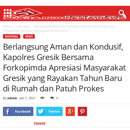
Home
Nasional
Berlangsung Aman dan Kondusif, Kapolres Gresik Bersama
Forkopimda Apresiasi Masyarakat Gresik yang...
NASIONAL
NEWS
Berlangsung Aman dan Kondusif,
Kapolres Gresik Bersama
Forkopimda Apresiasi Masyarakat
Gresik yang Rayakan Tahun Baru
di Rumah dan Patuh Prokes
By
admin
-
Jan 1, 2021
0
Facebook
Twitter
tweet