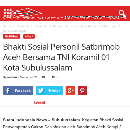
Home
Nasional
Bhakti Sosial Personil Satbrimob Aceh Bersama TNI Koramil 01
Kota Subulussalam
NASIONAL
NEWS
Bhakti Sosial Personil Satbrimob
Aceh Bersama TNI Koramil 01
Kota Subulussalam
By
admin
-
Nov 6, 2020
0
Facebook
Twitter
tweet
Suara Indonesia News – Subulussalam.
Kegiatan Bhakti Sosial
Penyemprotan Cairan Desinfektan oleh Satbrimob Aceh Kompi 2