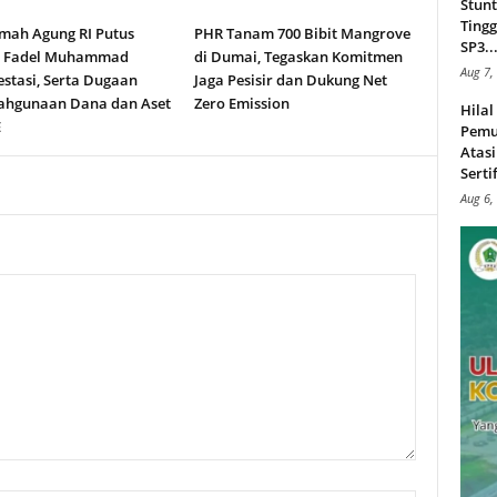
Stunt
Tingg
ah Agung RI Putus
PHR Tanam 700 Bibit Mangrove
SP3..
n Fadel Muhammad
di Dumai, Tegaskan Komitmen
Aug 7,
stasi, Serta Dugaan
Jaga Pesisir dan Dukung Net
ahgunaan Dana dan Aset
Zero Emission
Hila
E
Pemu
Atasi
Serti
Aug 6,