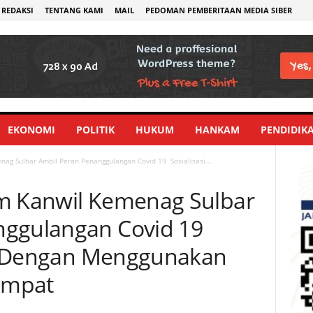
REDAKSI
TENTANG KAMI
MAIL
PEDOMAN PEMBERITAAN MEDIA SIBER
EKONOMI
POLITIK
HUKUM
HANKAM
PENDIDIK
ag Sulbar Ambil Peran Penanggulangan Covid 19 Sosialisasi...
am Kanwil Kemenag Sulbar
nggulangan Covid 19
ing Dengan Menggunakan
Empat