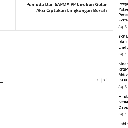
Peng
Pemuda Dan SAPMA PP Cirebon Gelar
Pols
Aksi Ciptakan Lingkungan Bersih
Pere
Ekstas
Aug 7,
SKK 
Riau 
Lindu
Aug 7,
Kiner
KP2MI
Aktiv
Desak
Aug 7,
Hind
Sema
Daop
Aug 7,
Lahi