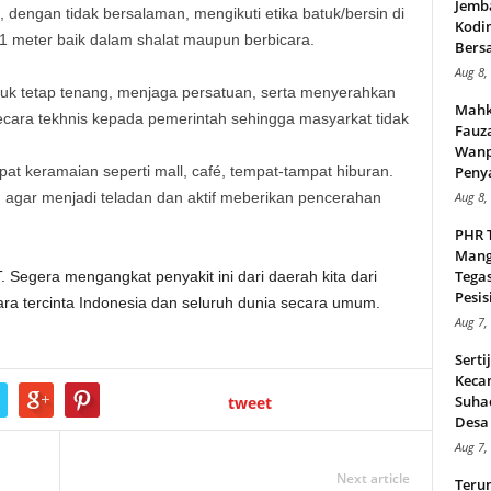
Jemb
 dengan tidak bersalaman, mengikuti etika batuk/bersin di
Kodi
1 meter baik dalam shalat maupun berbicara.
Bers
Aug 8,
k tetap tenang, menjaga persatuan, serta menyerahkan
Mahk
cara tekhnis kepada pemerintah sehingga masyarkat tidak
Fauz
Wanp
at keramaian seperti mall, café, tempat-tampat hiburan.
Peny
h agar menjadi teladan dan aktif meberikan pencerahan
Aug 8,
PHR 
Mang
Tega
Segera mengangkat penyakit ini dari daerah kita dari
Pesisi
gara tercinta Indonesia dan seluruh dunia secara umum.
Aug 7,
Serti
Keca
Suha
tweet
Desa 
Aug 7,
Next article
Teru