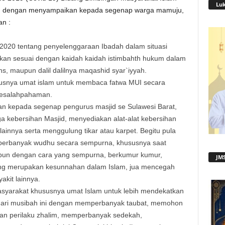
Lu
t , dengan menyampaikan kepada segenap warga mamuju,
an :
020 tentang penyelenggaraan Ibadah dalam situasi
an sesuai dengan kaidah kaidah istimbahth hukum dalam
hs, maupun dalil dalilnya maqashid syar`iyyah.
usnya umat islam untuk membaca fatwa MUI secara
 kesalahpahaman.
 kepada segenap pengurus masjid se Sulawesi Barat,
 kebersihan Masjid, menyediakan alat-alat kebersihan
 lainnya serta menggulung tikar atau karpet. Begitu pula
perbanyak wudhu secara sempurna, khususnya saat
un dengan cara yang sempurna, berkumur kumur,
JMS
ing merupakan kesunnahan dalam Islam, jua mencegah
akit lainnya.
syarakat khususnya umat Islam untuk lebih mendekatkan
r dari musibah ini dengan memperbanyak taubat, memohon
an perilaku zhalim, memperbanyak sedekah,