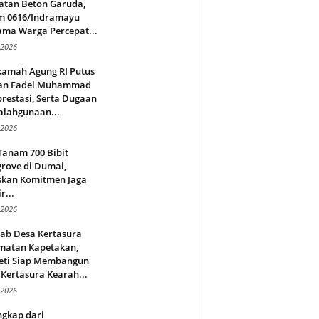
atan Beton Garuda,
m 0616/Indramayu
ama Warga Percepat...
 2026
amah Agung RI Putus
an Fadel Muhammad
restasi, Serta Dugaan
alahgunaan...
 2026
Tanam 700 Bibit
rove di Dumai,
skan Komitmen Jaga
r...
 2026
jab Desa Kertasura
matan Kapetakan,
eti Siap Membangun
Kertasura Kearah...
 2026
ngkap dari