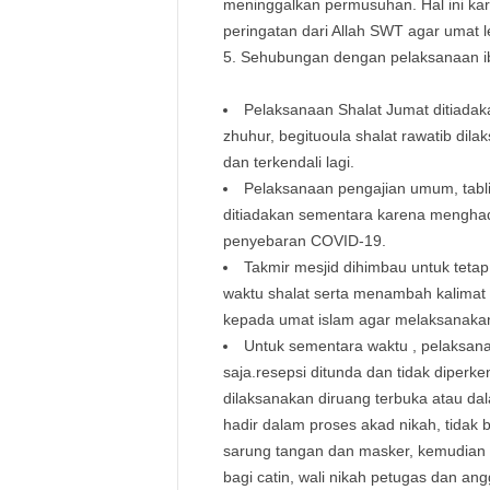
meninggalkan permusuhan. Hal ini kar
peringatan dari Allah SWT agar umat 
Sehubungan dengan pelaksanaan i
Pelaksanaan Shalat Jumat ditiadak
zhuhur, begituoula shalat rawatib di
dan terkendali lagi.
Pelaksanaan pengajian umum, tabliqh
ditiadakan sementara karena mengha
penyebaran COVID-19.
Takmir mesjid dihimbau untuk te
waktu shalat serta menambah kalimat
kepada umat islam agar melaksanakan
Untuk sementara waktu , pelaksana
saja.resepsi ditunda dan tidak diper
dilaksanakan diruang terbuka atau dal
hadir dalam proses akad nikah, tidak
sarung tangan dan masker, kemudian
bagi catin, wali nikah petugas dan ang