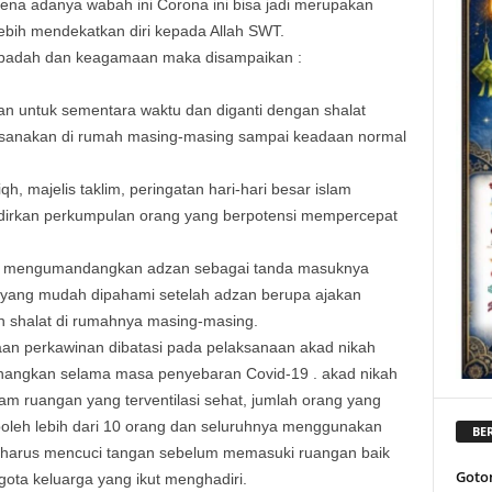
ena adanya wabah ini Corona ini bisa jadi merupakan
lebih mendekatkan diri kepada Allah SWT.
badah dan keagamaan maka disampaikan :
an untuk sementara waktu dan diganti dengan shalat
laksanakan di rumah masing-masing sampai keadaan normal
, majelis taklim, peringatan hari-hari besar islam
dirkan perkumpulan orang yang berpotensi mempercepat
tap mengumandangkan adzan sebagai tanda masuknya
 yang mudah dipahami setelah adzan berupa ajakan
 shalat di rumahnya masing-masing.
an perkawinan dibatasi pada pelaksanaan akad nikah
kenangkan selama masa penyebaran Covid-19 . akad nikah
am ruangan yang terventilasi sehat, jumlah orang yang
 boleh lebih dari 10 orang dan seluruhnya menggunakan
BER
 harus mencuci tangan sebelum memasuki ruangan baik
Goto
gota keluarga yang ikut menghadiri.