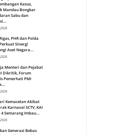
embangan Kasus,
ek Mandau Bongkar
daran Sabu dan
i...
 2026
Migas, PHR dan Polda
Perkuat Sinergi
ngi Aset Negara...
 2026
ja Menteri dan Pejabat
 Dikritik, Forum
is Pemerhati PMI
...
 2026
ari Kemacetan Akibat
rak Karnaval SCTV, KAI
 4 Semarang Imbau...
 2026
rkan Generasi Bebas