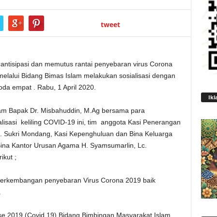
tweet
ntisipasi dan memutus rantai penyebaran virus Corona
elalui Bidang Bimas Islam melakukan sosialisasi dengan
da empat . Rabu, 1 April 2020.
Ikl
am Bapak Dr. Misbahuddin, M.Ag bersama para
sasi keliling COVID-19 ini, tim anggota Kasi Penerangan
H. Sukri Mondang, Kasi Kepenghuluan dan Bina Keluarga
i Bina Kantor Urusan Agama H. Syamsumarlin, Lc.
kut ;
perkembangan penyebaran Virus Corona 2019 baik
.
se 2019 (Covid 19) Bidang Bimbingan Masyarakat Islam