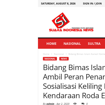
SATURDAY, AUGUST 8, 2026
SIGN IN / JOIN
HOME
NASIONAL
SULTRA
Home
Nasional
Bidang Bimas Islam Kanwil Kemen
NASIONAL
NEWS
Bidang Bimas Isl
Ambil Peran Pena
Sosialisasi Kelil
Kendaraan Roda 
By
admin
-
Apr 2, 2020
0