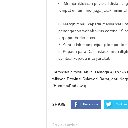
Mempraktekkan physical distancing,
tempat umum, menjaga jarak minimal 
Menghimbau kepada masyarkat untu
penanganan wabah virus corona 19 se
terpapar berita hoax.
Agar tidak mengunjungi tempat-temp
Kepada para Da’i, ustadz, muballig
spiritual kepada masyarakat.
Demikian himbauan ini semoga Allah SWT. 
wilayah Provinsi Sulawesi Barat, dari Ne
(Hamma/Fad ewn)
SHARE
Facebook
Twitter
Previous article