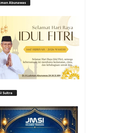
kman Abunawas
I Sultra