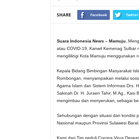
SHARE
Facebook
Twitter
Suara Indonesia News – Mamuju.
Menga
atau COVID-19, Kanwil Kemenag Sulbar m
mengililingi Kota Mamuju menggunakan ro
Kepala Bidang Bimbingan Masyarakat Isl
Rombongan, menyampaikan melalui sosiali
Agama Islam dan Sistem Informasi Drs. 
Sakinah Dr. H. Juraeri Tahir, M.Ag., Kas
mengimbau dan menyerukan, sebagai beri
Sehubungan dengan situasi dan kondisi 
Nasional maupun Provinsi Sulawesi Barat
Kami dari Tim peduli Corona Virus Desea