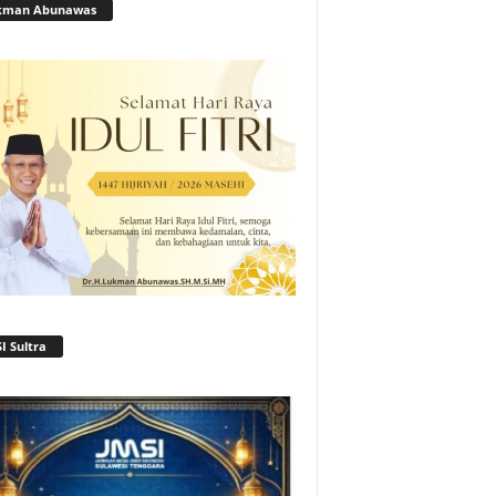
kman Abunawas
I Sultra