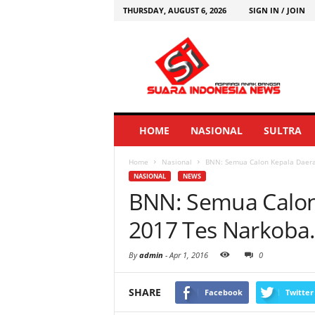
THURSDAY, AUGUST 6, 2026
SIGN IN / JOIN
HOME
NASIONAL
SULTRA
Home
Nasional
BNN: Semua Calon Kepala Daera
NASIONAL
NEWS
BNN: Semua Calon
2017 Tes Narkoba
By
admin
-
Apr 1, 2016
0
SHARE
Facebook
Twitter