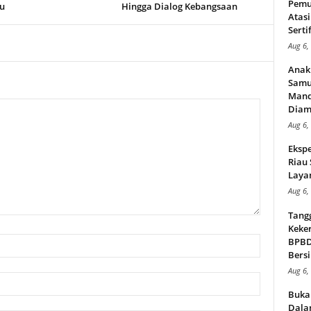
Pemu
u
Hingga Dialog Kebangsaan
Atasi
Serti
Aug 6,
Anak
Samu
Mand
Diam
Aug 6,
Ekspe
Riau
Layan
Aug 6,
Tang
Keker
BPBD,
Bersi
Aug 6,
Buka
Dalam