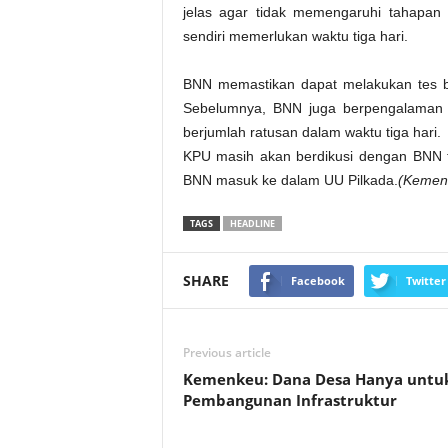
jelas agar tidak memengaruhi tahapan
sendiri memerlukan waktu tiga hari.
BNN memastikan dapat melakukan tes b
Sebelumnya, BNN juga berpengalaman
berjumlah ratusan dalam waktu tiga hari.
KPU masih akan berdikusi dengan BNN t
BNN masuk ke dalam UU Pilkada.
(Kemend
TAGS
HEADLINE
SHARE
Facebook
Twitter
Previous article
Kemenkeu: Dana Desa Hanya untu
Pembangunan Infrastruktur