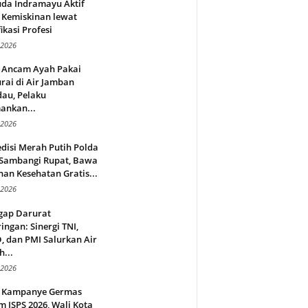
da Indramayu Aktif
 Kemiskinan lewat
fikasi Profesi
 2026
 Ancam Ayah Pakai
rai di Air Jamban
au, Pelaku
ankan...
 2026
disi Merah Putih Polda
 Sambangi Rupat, Bawa
an Kesehatan Gratis...
 2026
gap Darurat
ingan: Sinergi TNI,
 dan PMI Salurkan Air
h...
 2026
 Kampanye Germas
 ISPS 2026, Wali Kota