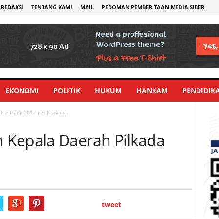
REDAKSI
TENTANG KAMI
MAIL
PEDOMAN PEMBERITAAN MEDIA SIBER
EKONOMI
POLITIK
HUKUM
HANKAM
PENDIDIK
h Pilkada 2017 Tes Narkoba.
 Kepala Daerah Pilkada
.
tweet