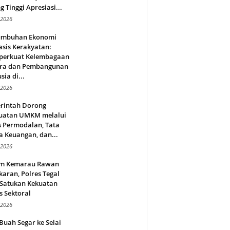
g Tinggi Apresiasi...
 2026
umbuhan Ekonomi
sis Kerakyatan:
erkuat Kelembagaan
ra dan Pembangunan
ia di...
 2026
rintah Dorong
uatan UMKM melalui
s Permodalan, Tata
a Keuangan, dan...
 2026
m Kemarau Rawan
aran, Polres Tegal
 Satukan Kekuatan
s Sektoral
 2026
Buah Segar ke Selai