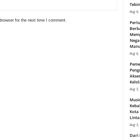
Tebin
Aug 6,
browser for the next time I comment.
Pert
Berba
Memp
Nega
Manus
Aug 6,
Peme
Peng
Akse
Kelol
Aug 5,
Musi
Kebak
Kota
Linta
Aug 5,
Dari 