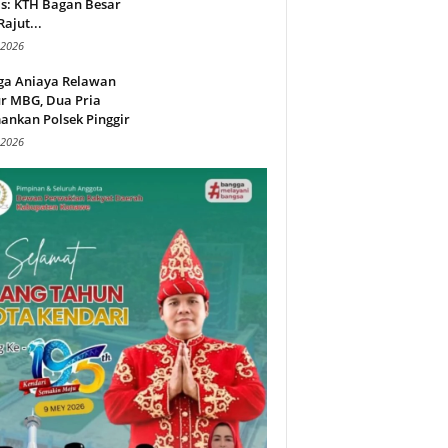
s: KTH Bagan Besar
Rajut...
 2026
ga Aniaya Relawan
r MBG, Dua Pria
ankan Polsek Pinggir
 2026