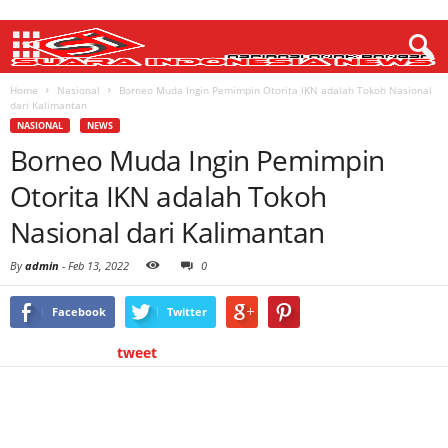
Home
Nasional
Borneo Muda Ingin Pemimpin Otorita IKN adalah Tokoh Nasional
dari Kalimantan
NASIONAL
NEWS
Borneo Muda Ingin Pemimpin
Otorita IKN adalah Tokoh
Nasional dari Kalimantan
By
admin
-
Feb 13, 2022
0
Facebook
Twitter
tweet