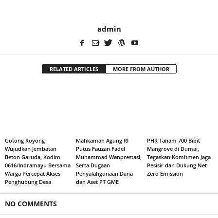
admin
RELATED ARTICLES
MORE FROM AUTHOR
Gotong Royong
Mahkamah Agung RI
PHR Tanam 700 Bibit
Wujudkan Jembatan
Putus Fauzan Fadel
Mangrove di Dumai,
Beton Garuda, Kodim
Muhammad Wanprestasi,
Tegaskan Komitmen Jaga
0616/Indramayu Bersama
Serta Dugaan
Pesisir dan Dukung Net
Warga Percepat Akses
Penyalahgunaan Dana
Zero Emission
Penghubung Desa
dan Aset PT GME
NO COMMENTS