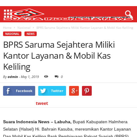
Home
Nasional
BPRS Saruma Sejahtera Miliki Kantor Layanan & Mobil Kas Keliling
NASIONAL
NEWS
BPRS Saruma Sejahtera Miliki
Kantor Layanan & Mobil Kas
Keliling
By
admin
-
May 1, 2019
0
Facebook
Twitter
tweet
Suara Indonesia News – Labuha,
Bupati Kabupaten Halmhera
Selatan (Halsel) Hi. Bahrain Kasuba, meresmikan Kantor Layanan
Dan Mobil Kas Keliling Bank Pembiayaan Rakyat Syariah (BPRS)