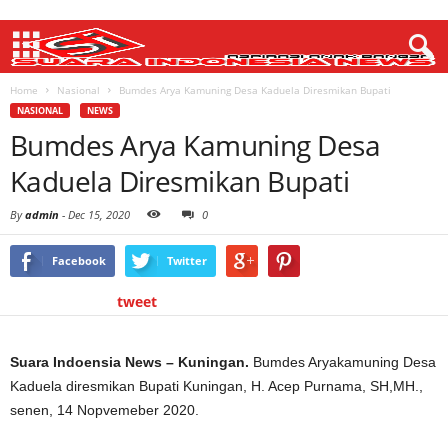
Home
Nasional
Bumdes Arya Kamuning Desa Kaduela Diresmikan Bupati
NASIONAL
NEWS
Bumdes Arya Kamuning Desa
Kaduela Diresmikan Bupati
By
admin
-
Dec 15, 2020
0
Facebook
Twitter
tweet
Suara Indoensia News – Kuningan.
Bumdes Aryakamuning Desa
Kaduela diresmikan Bupati Kuningan, H. Acep Purnama, SH,MH.,
senen, 14 Nopvemeber 2020.