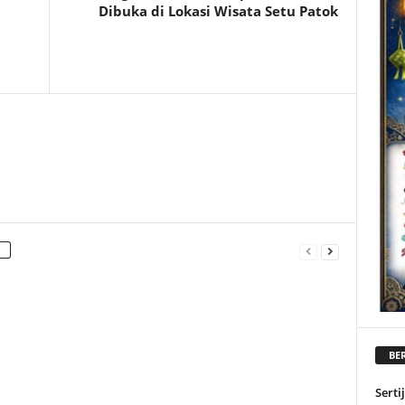
Dibuka di Lokasi Wisata Setu Patok
BER
Serti