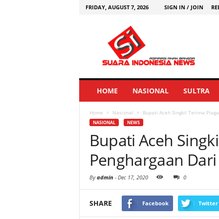
FRIDAY, AUGUST 7, 2026
SIGN IN / JOIN
RE
HOME
NASIONAL
SULTRA
Home
Nasional
Bupati Aceh Singkil Terima Pia
NASIONAL
NEWS
Bupati Aceh Singk
Penghargaan Dari
By
admin
-
Dec 17, 2020
0
SHARE
Facebook
Twitter