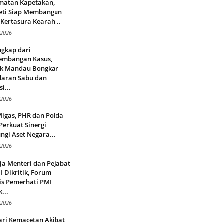
matan Kapetakan,
eti Siap Membangun
Kertasura Kearah...
 2026
ngkap dari
embangan Kasus,
ek Mandau Bongkar
daran Sabu dan
i...
 2026
Migas, PHR dan Polda
Perkuat Sinergi
ngi Aset Negara...
 2026
ja Menteri dan Pejabat
 Dikritik, Forum
is Pemerhati PMI
...
 2026
ari Kemacetan Akibat