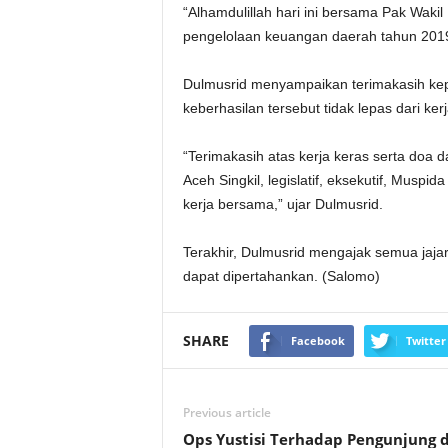
“Alhamdulillah hari ini bersama Pak Wak
pengelolaan keuangan daerah tahun 2019
Dulmusrid menyampaikan terimakasih kep
keberhasilan tersebut tidak lepas dari ke
“Terimakasih atas kerja keras serta doa
Aceh Singkil, legislatif, eksekutif, Musp
kerja bersama,” ujar Dulmusrid.
Terakhir, Dulmusrid mengajak semua jajara
dapat dipertahankan. (Salomo)
SHARE
Facebook
Twitter
Previous article
Ops Yustisi Terhadap Pengunjung 