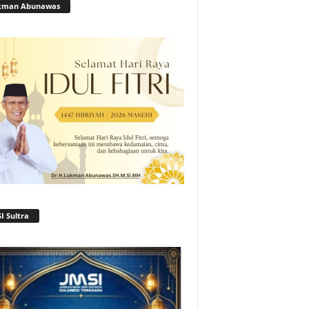
kman Abunawas
I Sultra