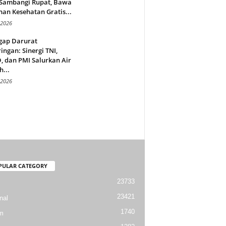
 Sambangi Rupat, Bawa
an Kesehatan Gratis...
 2026
gap Darurat
ingan: Sinergi TNI,
 dan PMI Salurkan Air
h...
 2026
PULAR CATEGORY
23733
23421
nal
1740
m