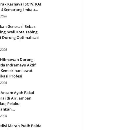
rak Karnaval SCTV, KAI
 4 Semarang Imbau...
 2026
rkan Generasi Bebas
ing, Wali Kota Tebing
i Dorong Optimalisasi
.
 2026
l Hilmawan Dorong
da Indramayu Aktif
 Kemiskinan lewat
fikasi Profesi
 2026
 Ancam Ayah Pakai
rai di Air Jamban
au, Pelaku
ankan...
 2026
disi Merah Putih Polda