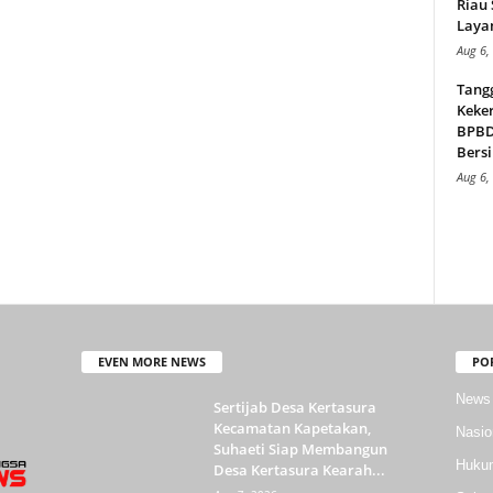
Riau
Layan
Aug 6,
Tang
Keker
BPBD,
Bersi
Aug 6,
EVEN MORE NEWS
PO
News
Sertijab Desa Kertasura
Kecamatan Kapetakan,
Nasio
Suhaeti Siap Membangun
Huku
Desa Kertasura Kearah...