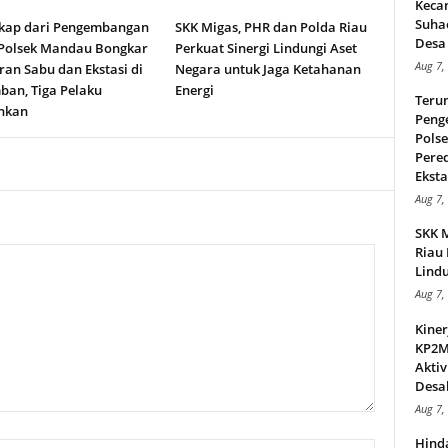
Keca
Suha
kap dari Pengembangan
SKK Migas, PHR dan Polda Riau
Desa 
 Polsek Mandau Bongkar
Perkuat Sinergi Lindungi Aset
Aug 7,
an Sabu dan Ekstasi di
Negara untuk Jaga Ketahanan
ban, Tiga Pelaku
Energi
Teru
nkan
Peng
Pols
Pere
Ekstas
Aug 7,
SKK 
Riau 
Lindu
Aug 7,
Kiner
KP2MI
Aktiv
Desak
Aug 7,
Hind