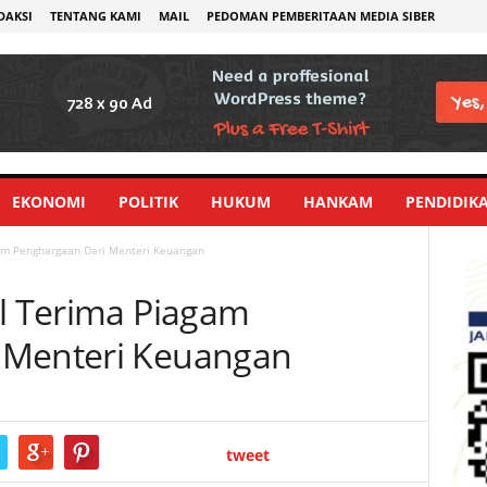
DAKSI
TENTANG KAMI
MAIL
PEDOMAN PEMBERITAAN MEDIA SIBER
EKONOMI
POLITIK
HUKUM
HANKAM
PENDIDIK
gam Penghargaan Dari Menteri Keuangan
il Terima Piagam
 Menteri Keuangan
tweet