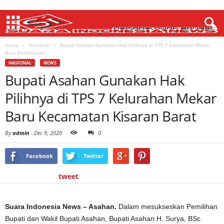
Home
Nasional
Bupati Asahan Gunakan Hak Pilihnya di TPS 7 Kelurahan Mekar
Baru Kecamatan...
NASIONAL
NEWS
Bupati Asahan Gunakan Hak
Pilihnya di TPS 7 Kelurahan Mekar
Baru Kecamatan Kisaran Barat
By
admin
-
Dec 9, 2020
0
Facebook
Twitter
tweet
Suara Indonesia News – Asahan.
Dalam mesukseskan Pemilihan
Bupati dan Wakil Bupati Asahan, Bupati Asahan H. Surya, BSc