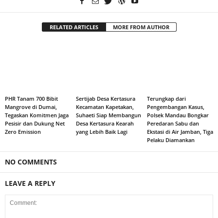
RELATED ARTICLES
MORE FROM AUTHOR
PHR Tanam 700 Bibit
Sertijab Desa Kertasura
Terungkap dari
Mangrove di Dumai,
Kecamatan Kapetakan,
Pengembangan Kasus,
Tegaskan Komitmen Jaga
Suhaeti Siap Membangun
Polsek Mandau Bongkar
Pesisir dan Dukung Net
Desa Kertasura Kearah
Peredaran Sabu dan
Zero Emission
yang Lebih Baik Lagi
Ekstasi di Air Jamban, Tiga
Pelaku Diamankan
NO COMMENTS
LEAVE A REPLY