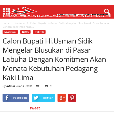
Home
Nasional
Calon Bupati Hi.Usman Sidik Mengelar Blusukan di Pasar Labuha
Dengan Komitmen Akan...
NASIONAL
NEWS
POLITIK
Calon Bupati Hi.Usman Sidik
Mengelar Blusukan di Pasar
Labuha Dengan Komitmen Akan
Menata Kebutuhan Pedagang
Kaki Lima
By
admin
-
Dec 3, 2020
0
Facebook
Twitter
tweet