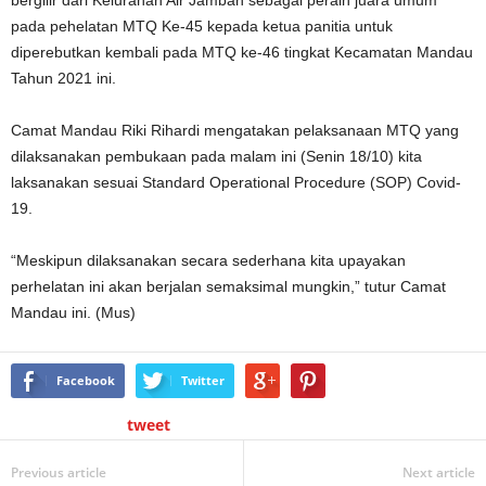
bergilir dari Kelurahan Air Jamban sebagai peraih juara umum
pada pehelatan MTQ Ke-45 kepada ketua panitia untuk
diperebutkan kembali pada MTQ ke-46 tingkat Kecamatan Mandau
Tahun 2021 ini.
Camat Mandau Riki Rihardi mengatakan pelaksanaan MTQ yang
dilaksanakan pembukaan pada malam ini (Senin 18/10) kita
laksanakan sesuai Standard Operational Procedure (SOP) Covid-
19.
“Meskipun dilaksanakan secara sederhana kita upayakan
perhelatan ini akan berjalan semaksimal mungkin,” tutur Camat
Mandau ini. (Mus)
Facebook
Twitter
tweet
Previous article
Next article