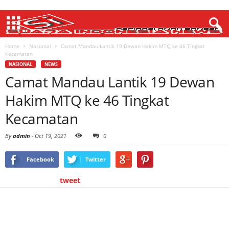
Home
Nasional
Camat Mandau Lantik 19 Dewan Hakim MTQ ke 46 Tingkat
Kecamatan
NASIONAL
NEWS
Camat Mandau Lantik 19 Dewan
Hakim MTQ ke 46 Tingkat
Kecamatan
By
admin
-
Oct 19, 2021
0
Facebook
Twitter
tweet