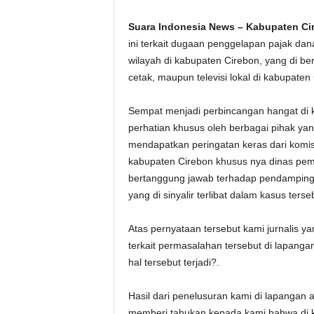
Suara Indonesia News – Kabupaten Ci
ini terkait dugaan penggelapan pajak dan
wilayah di kabupaten Cirebon, yang di ber
cetak, maupun televisi lokal di kabupate
Sempat menjadi perbincangan hangat di 
perhatian khusus oleh berbagai pihak ya
mendapatkan peringatan keras dari komi
kabupaten Cirebon khusus nya dinas pe
bertanggung jawab terhadap pendamping
yang di sinyalir terlibat dalam kasus terse
Atas pernyataan tersebut kami jurnalis 
terkait permasalahan tersebut di lapang
hal tersebut terjadi?.
Hasil dari penelusuran kami di lapangan
memberi tahukan kepada kami bahwa di 