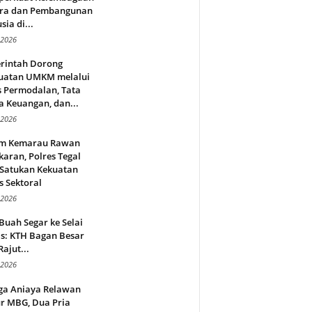
ra dan Pembangunan
ia di...
 2026
rintah Dorong
uatan UMKM melalui
s Permodalan, Tata
a Keuangan, dan...
 2026
m Kemarau Rawan
aran, Polres Tegal
 Satukan Kekuatan
s Sektoral
 2026
Buah Segar ke Selai
s: KTH Bagan Besar
Rajut...
 2026
ga Aniaya Relawan
r MBG, Dua Pria