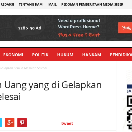
REDAKSI
TENTANG KAMI
MAIL
PEDOMAN PEMBERITAAN MEDIA SIBER
EKONOMI
POLITIK
HUKUM
HANKAM
PENDIDIK
 Gelapkan Semua Masalah Selesai
 Uang yang di Gelapkan
lesai
tweet