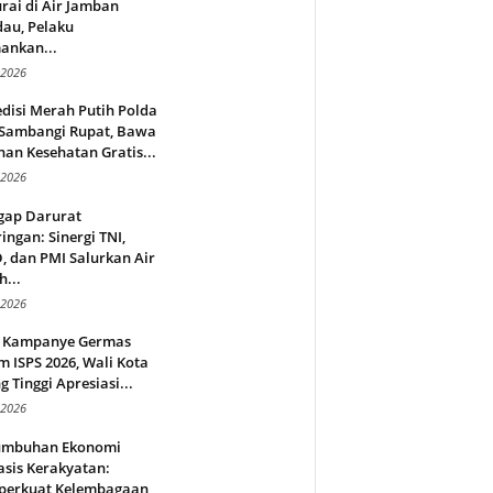
rai di Air Jamban
au, Pelaku
ankan...
 2026
disi Merah Putih Polda
 Sambangi Rupat, Bawa
an Kesehatan Gratis...
 2026
gap Darurat
ingan: Sinergi TNI,
 dan PMI Salurkan Air
h...
 2026
 Kampanye Germas
 ISPS 2026, Wali Kota
g Tinggi Apresiasi...
 2026
umbuhan Ekonomi
sis Kerakyatan:
erkuat Kelembagaan