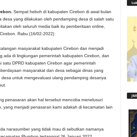
Lu
rebon.
Sempat heboh di kabupaten Cirebon di awal bulan
a desa yang dilakukan oleh pendamping desa di salah satu
itakan oleh seluruh media baik itu pemberitaan online,
n Cirebon. Rabu (16/02-2022)
kalangan masyarakat kabupaten Cirebon dan menjadi
ng ada di lingkungan pemerintah kabupaten Cirebon, dan
si satu DPRD kabupaten Cirebon agar pemerintah
mberdayaan masyarakat dan desa sebagai dinas yang
 desa untuk mengevaluasi ulang pendamping desanya
but.
JMS
yang penasaran akan hal tersebut mencoba menelusuri
an, yang menjadi penasaran kami adakah di kecamatan lain
 ada narasumber yang tidak mau di sebutkan namanya
kecamatan Plumbon tertanggal 26 Januari 2022