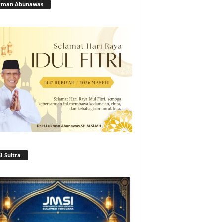
kman Abunawas
I Sultra