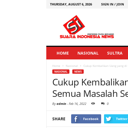
THURSDAY, AUGUST 6, 2026
SIGN IN / JOIN
HOME
NASIONAL
SULTRA
Home
Nasional
Cukup Kembalikan Uang yang di
NASIONAL
NEWS
Cukup Kembalikan
Semua Masalah Se
By
admin
-
Feb 16, 2022
0
SHARE
Facebook
Twitter