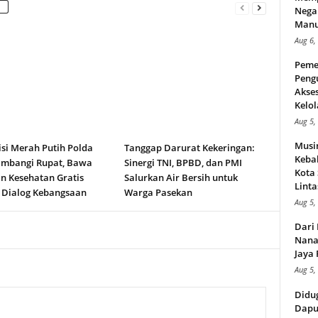
Nega
Manus
Aug 6,
Peme
Peng
Akse
Kelol
Aug 5,
Musi
isi Merah Putih Polda
Tanggap Darurat Kekeringan:
Kebak
ambangi Rupat, Bawa
Sinergi TNI, BPBD, dan PMI
Kota
n Kesehatan Gratis
Salurkan Air Bersih untuk
Linta
 Dialog Kebangsaan
Warga Pasekan
Aug 5,
Dari 
Nana
Jaya 
Aug 5,
Didu
Dapu