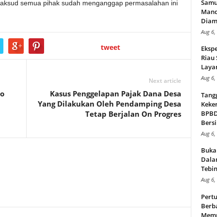
Samu
 maksud semua pihak sudah menganggap permasalahan ini
Mand
Diam
Aug 6,
tweet
Ekspe
Riau
Layan
Aug 6,
Next article
jo
Kasus Penggelapan Pajak Dana Desa
Tang
Yang Dilakukan Oleh Pendamping Desa
Keker
Tetap Berjalan On Progres
BPBD,
Bersi
Aug 6,
Buka
Dalam
Tebin
Aug 6,
Pert
Berba
Memp