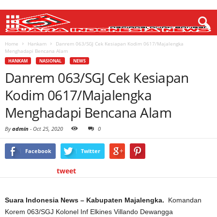
Home
Hankam
Danrem 063/SGJ Cek Kesiapan Kodim 0617/Majalengka
Menghadapi Bencana Alam
HANKAM
NASIONAL
NEWS
Danrem 063/SGJ Cek Kesiapan
Kodim 0617/Majalengka
Menghadapi Bencana Alam
By
admin
-
Oct 25, 2020
0
Facebook
Twitter
tweet
Suara Indonesia News – Kabupaten Majalengka.
Komandan
Korem 063/SGJ Kolonel Inf Elkines Villando Dewangga