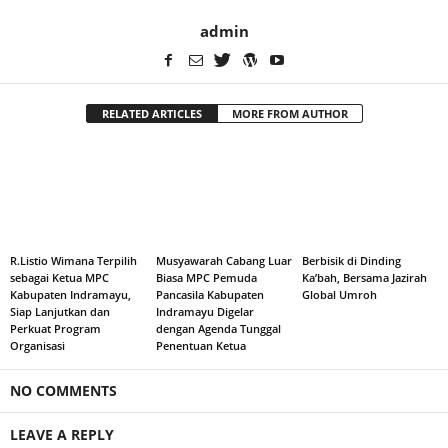
admin
RELATED ARTICLES
MORE FROM AUTHOR
R.Listio Wimana Terpilih
Musyawarah Cabang Luar
Berbisik di Dinding
sebagai Ketua MPC
Biasa MPC Pemuda
Ka’bah, Bersama Jazirah
Kabupaten Indramayu,
Pancasila Kabupaten
Global Umroh
Siap Lanjutkan dan
Indramayu Digelar
Perkuat Program
dengan Agenda Tunggal
Organisasi
Penentuan Ketua
NO COMMENTS
LEAVE A REPLY