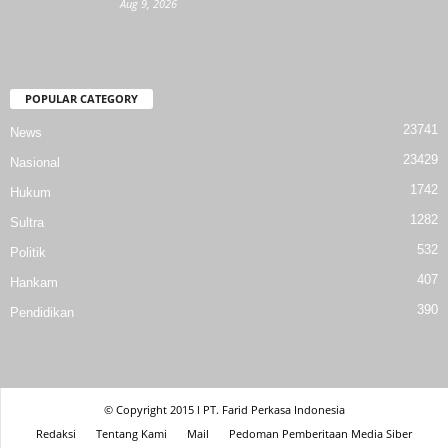
Aug 9, 2026
POPULAR CATEGORY
23741
News
23429
Nasional
1742
Hukum
1282
Sultra
532
Politik
407
Hankam
390
Pendidikan
© Copyright 2015 l PT. Farid Perkasa Indonesia
Redaksi
Tentang Kami
Mail
Pedoman Pemberitaan Media Siber