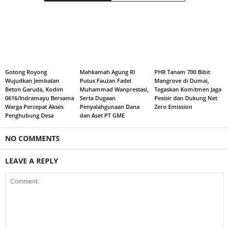
Gotong Royong
Mahkamah Agung RI
PHR Tanam 700 Bibit
Wujudkan Jembatan
Putus Fauzan Fadel
Mangrove di Dumai,
Beton Garuda, Kodim
Muhammad Wanprestasi,
Tegaskan Komitmen Jaga
0616/Indramayu Bersama
Serta Dugaan
Pesisir dan Dukung Net
Warga Percepat Akses
Penyalahgunaan Dana
Zero Emission
Penghubung Desa
dan Aset PT GME
NO COMMENTS
LEAVE A REPLY