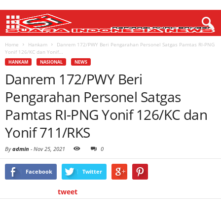
Home
Hankam
Danrem 172/PWY Beri Pengarahan Personel Satgas Pamtas RI-PNG
Yonif 126/KC dan Yonif...
HANKAM
NASIONAL
NEWS
Danrem 172/PWY Beri
Pengarahan Personel Satgas
Pamtas RI-PNG Yonif 126/KC dan
Yonif 711/RKS
By
admin
-
Nov 25, 2021
0
Facebook
Twitter
tweet