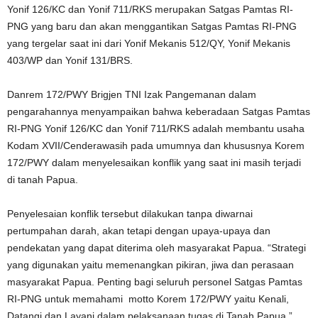
Yonif 126/KC dan Yonif 711/RKS merupakan Satgas Pamtas RI-
PNG yang baru dan akan menggantikan Satgas Pamtas RI-PNG
yang tergelar saat ini dari Yonif Mekanis 512/QY, Yonif Mekanis
403/WP dan Yonif 131/BRS.
Danrem 172/PWY Brigjen TNI Izak Pangemanan dalam
pengarahannya menyampaikan bahwa keberadaan Satgas Pamtas
RI-PNG Yonif 126/KC dan Yonif 711/RKS adalah membantu usaha
Kodam XVII/Cenderawasih pada umumnya dan khususnya Korem
172/PWY dalam menyelesaikan konflik yang saat ini masih terjadi
di tanah Papua.
Penyelesaian konflik tersebut dilakukan tanpa diwarnai
pertumpahan darah, akan tetapi dengan upaya-upaya dan
pendekatan yang dapat diterima oleh masyarakat Papua. “Strategi
yang digunakan yaitu memenangkan pikiran, jiwa dan perasaan
masyarakat Papua. Penting bagi seluruh personel Satgas Pamtas
RI-PNG untuk memahami motto Korem 172/PWY yaitu Kenali,
Datangi dan Layani dalam pelaksanaan tugas di Tanah Papua,”