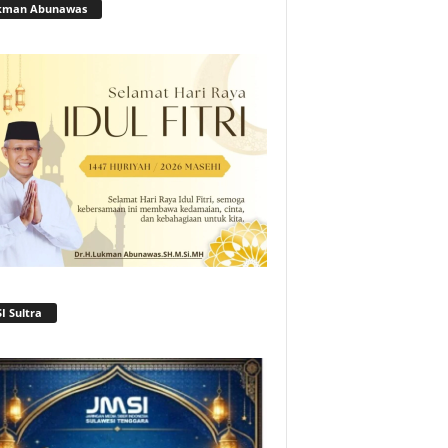
kman Abunawas
I Sultra