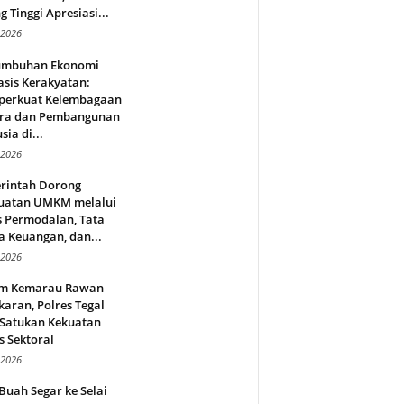
g Tinggi Apresiasi...
 2026
umbuhan Ekonomi
sis Kerakyatan:
erkuat Kelembagaan
ra dan Pembangunan
ia di...
 2026
rintah Dorong
uatan UMKM melalui
s Permodalan, Tata
a Keuangan, dan...
 2026
m Kemarau Rawan
aran, Polres Tegal
 Satukan Kekuatan
s Sektoral
 2026
Buah Segar ke Selai