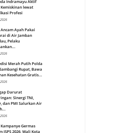
da Indramayu Aktif
 Kemiskinan lewat
fikasi Profesi
 2026
 Ancam Ayah Pakai
rai di Air Jamban
au, Pelaku
ankan...
 2026
disi Merah Putih Polda
 Sambangi Rupat, Bawa
an Kesehatan Gratis...
 2026
gap Darurat
ingan: Sinergi TNI,
 dan PMI Salurkan Air
h...
 2026
 Kampanye Germas
 ISPS 2026, Wali Kota