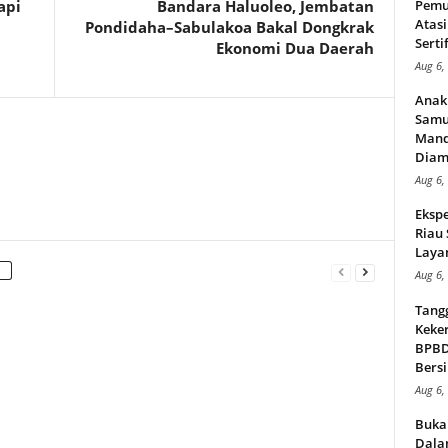
api
Bandara Haluoleo, Jembatan
Pemu
Atasi
Pondidaha–Sabulakoa Bakal Dongkrak
Serti
Ekonomi Dua Daerah
Aug 6,
Anak
Samu
Mand
Diam
Aug 6,
Ekspe
Riau
Layan
Aug 6,
Tang
Keker
BPBD,
Bersi
Aug 6,
Buka
Dalam