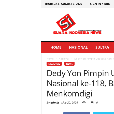
THURSDAY, AUGUST 6, 2026
SIGN IN / JOIN
HOME
NASIONAL
SULTRA
Home
Nasional
Dedy Yon Pimpin Upacara Hari 
NASIONAL
NEWS
Dedy Yon Pimpin 
Nasional ke-118,
Menkomdigi
By
admin
-
May 20, 2026
0