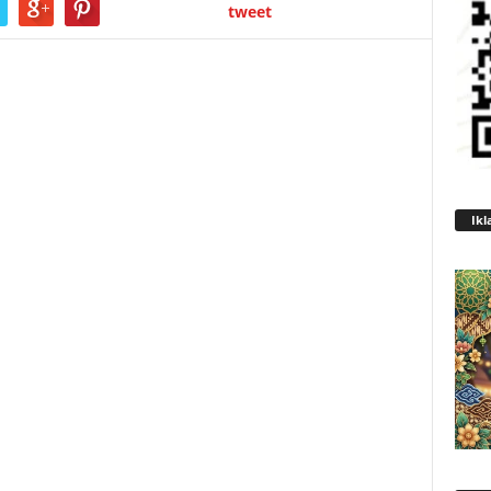
tweet
Ikl