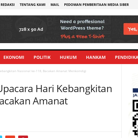
REDAKSI
TENTANG KAMI
MAIL
PEDOMAN PEMBERITAAN MEDIA SIBER
EKONOMI
POLITIK
HUKUM
HANKAM
PENDIDIK
Kebangkitan Nasional ke-118, Bacakan Amanat Menkomdigi
Upacara Hari Kebangkitan
 Bacakan Amanat