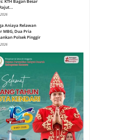
s: KTH Bagan Besar
Rajut...
 2026
ga Aniaya Relawan
r MBG, Dua Pria
ankan Polsek Pinggir
 2026