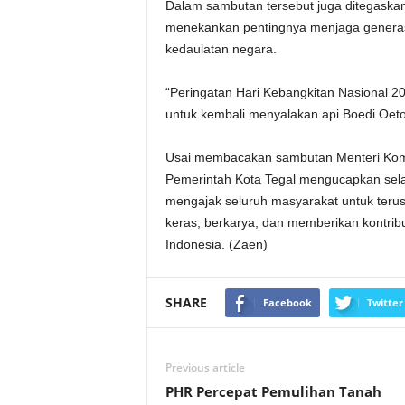
Dalam sambutan tersebut juga ditegaskan
menekankan pentingnya menjaga genera
kedaulatan negara.
“Peringatan Hari Kebangkitan Nasional 2
untuk kembali menyalakan api Boedi Oetom
Usai membacakan sambutan Menteri Komun
Pemerintah Kota Tegal mengucapkan sela
mengajak seluruh masyarakat untuk teru
keras, berkarya, dan memberikan kontrib
Indonesia. (Zaen)
SHARE
Facebook
Twitter
Previous article
PHR Percepat Pemulihan Tanah