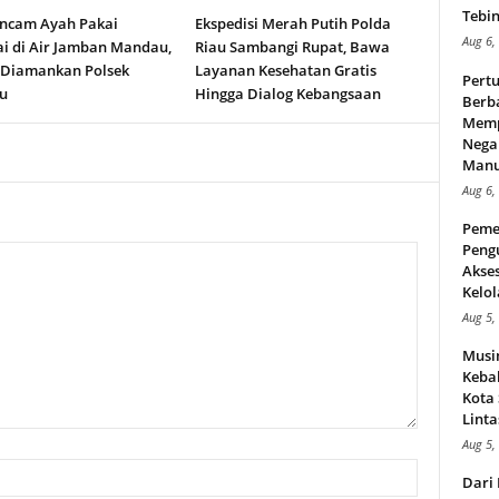
Tebin
ncam Ayah Pakai
Ekspedisi Merah Putih Polda
Aug 6,
i di Air Jamban Mandau,
Riau Sambangi Rupat, Bawa
 Diamankan Polsek
Layanan Kesehatan Gratis
Pert
u
Hingga Dialog Kebangsaan
Berba
Memp
Nega
Manus
Aug 6,
Peme
Peng
Akse
Kelol
Aug 5,
Musi
Kebak
Kota
Linta
Aug 5,
Dari 