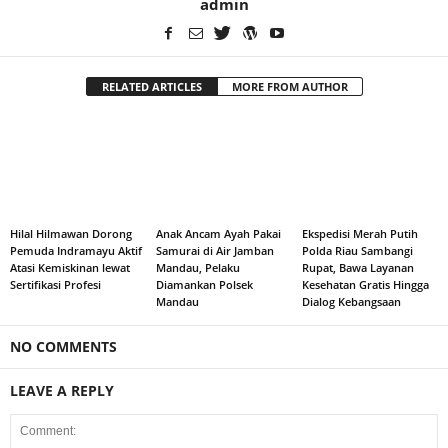
admin
RELATED ARTICLES
MORE FROM AUTHOR
Hilal Hilmawan Dorong
Anak Ancam Ayah Pakai
Ekspedisi Merah Putih
Pemuda Indramayu Aktif
Samurai di Air Jamban
Polda Riau Sambangi
Atasi Kemiskinan lewat
Mandau, Pelaku
Rupat, Bawa Layanan
Sertifikasi Profesi
Diamankan Polsek
Kesehatan Gratis Hingga
Mandau
Dialog Kebangsaan
NO COMMENTS
LEAVE A REPLY