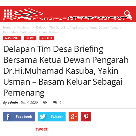
Home
Nasional
Delapan Tim Desa Briefing Bersama Ketua Dewan Pengarah
Dr.Hi.Muhamad Kasuba, Yakin Usman...
NASIONAL
NEWS
POLITIK
Delapan Tim Desa Briefing
Bersama Ketua Dewan Pengarah
Dr.Hi.Muhamad Kasuba, Yakin
Usman – Basam Keluar Sebagai
Pemenang
By
admin
-
Dec 4, 2020
0
Facebook
Twitter
tweet