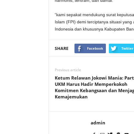
harmonis, tentram, dan damai.
“kami sepakat mendukung surat keputus
Islam (FPI) demi terciptanya situasi yan
Indonesia dan khususnya Kabupaten Bangk
SHARE
Facebook
Twitter
Previous article
Ketum Relawan Jokowi Mania: Part
UKM Harus Hadir Memperkokoh
Komitmen Kebangsaan dan Menja
Kemajemukan
admin