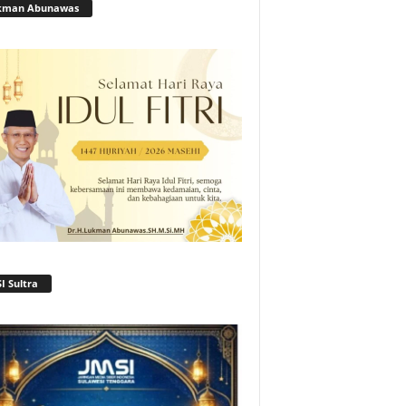
kman Abunawas
I Sultra