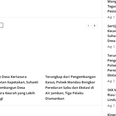
Mang
Tega
Pesisi
Aug 7,
Serti
Keca
Suha
Desa 
Aug 7,
Teru
Peng
Pols
Pere
Ekstas
b Desa Kertasura
Terungkap dari Pengembangan
Aug 7,
tan Kapetakan, Suhaeti
Kasus, Polsek Mandau Bongkar
embangun Desa
Peredaran Sabu dan Ekstasi di
SKK 
ura Kearah yang Lebih
Air Jamban, Tiga Pelaku
Riau 
gi
Diamankan
Lindu
Aug 7,
Kiner