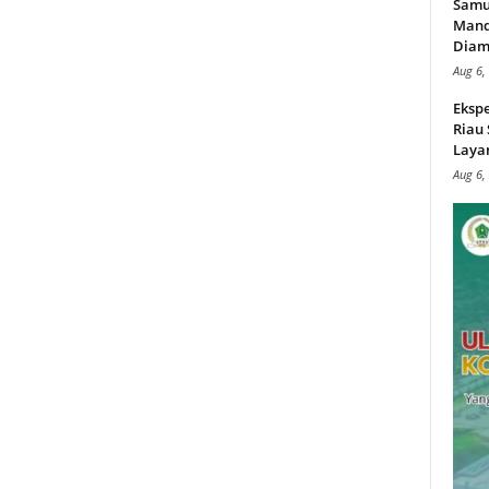
Samu
Mand
Diam
Aug 6,
Ekspe
Riau
Layan
Aug 6,