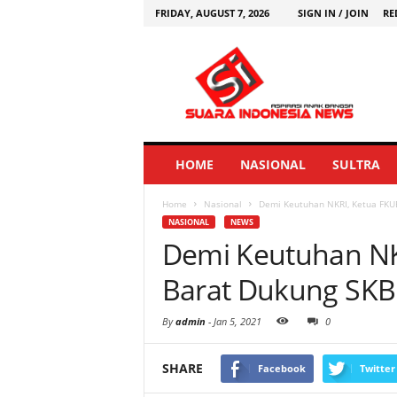
FRIDAY, AUGUST 7, 2026
SIGN IN / JOIN
RE
HOME
NASIONAL
SULTRA
Home
Nasional
Demi Keutuhan NKRI, Ketua FKU
NASIONAL
NEWS
Demi Keutuhan NK
Barat Dukung SKB
By
admin
-
Jan 5, 2021
0
SHARE
Facebook
Twitter