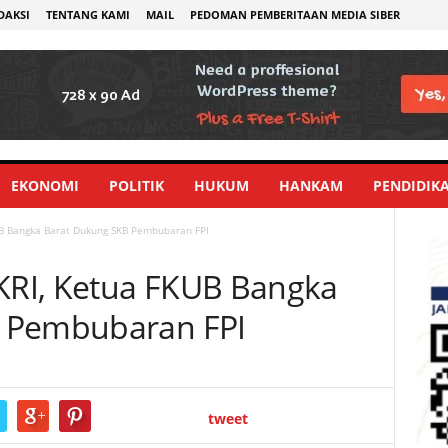
DAKSI
TENTANG KAMI
MAIL
PEDOMAN PEMBERITAAN MEDIA SIBER
EKONOMI
POLITIK
HUKUM
HANKAM
PENDIDIK
B Bangka Barat Dukung SKB Pembubaran FPI
RI, Ketua FKUB Bangka
 Pembubaran FPI
tweet