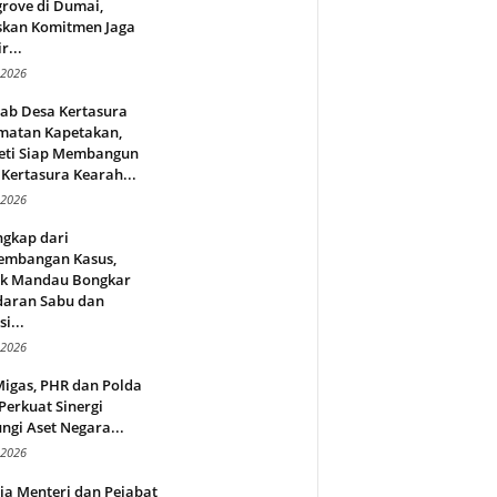
rove di Dumai,
skan Komitmen Jaga
r...
 2026
jab Desa Kertasura
matan Kapetakan,
eti Siap Membangun
Kertasura Kearah...
 2026
ngkap dari
embangan Kasus,
ek Mandau Bongkar
daran Sabu dan
i...
 2026
Migas, PHR dan Polda
Perkuat Sinergi
ngi Aset Negara...
 2026
ja Menteri dan Pejabat