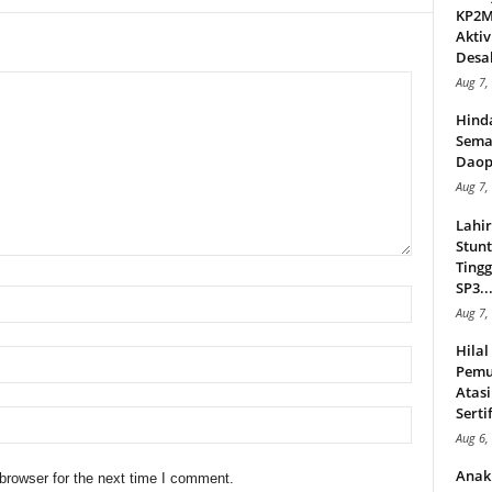
KP2MI
Aktiv
Desak
Aug 7,
Hind
Sema
Daop
Aug 7,
Lahi
Stunt
Tingg
SP3..
Aug 7,
Hila
Pemu
Atasi
Serti
Aug 6,
Anak
browser for the next time I comment.