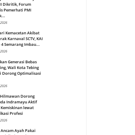
 Dikritik, Forum
is Pemerhati PMI
...
 2026
ari Kemacetan Akibat
rak Karnaval SCTV, KAI
 4 Semarang Imbau...
 2026
rkan Generasi Bebas
ing, Wali Kota Tebing
i Dorong Optimalisasi
.
 2026
l Hilmawan Dorong
da Indramayu Aktif
 Kemiskinan lewat
fikasi Profesi
 2026
 Ancam Ayah Pakai