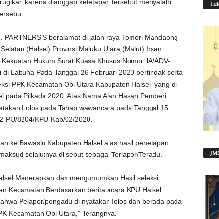
rugikan karena dianggap ketetapan tersebut menyalahi
Lu
ersebut.
1. PARTNERS’S beralamat di jalan raya Tomori Mandaong
atan (Halsel) Provinsi Maluku Utara (Malut) Irsan
 Kekuatan Hukum Surat Kuasa Khusus Nomor. lA/ADV-
i di Labuha Pada Tanggal 26 Februari 2020 bertindak serta
eksi PPK Kecamatan Obi Utara Kabupaten Halsel yang di
l pada Pilkada 2020. Atas Nama Alan Hasan Pemberi
nyatakan Lolos pada Tahap wawancara pada Tanggal 15
.2-PU/8204/KPU-Kab/02/2020.
an ke Bawaslu Kabupaten Halsel atas hasil penetapan
JMS
maksud selajutnya di sebut sebagai Terlapor/Teradu.
alsel Menerapkan dan mengumumkan Hasil seleksi
han Kecamatan Berdasarkan berita acara KPU Halsel
Bahwa Pelapor/pengadu di nyatakan Iolos dan berada pada
PPK Kecamatan Obi Utara,” Terangnya.