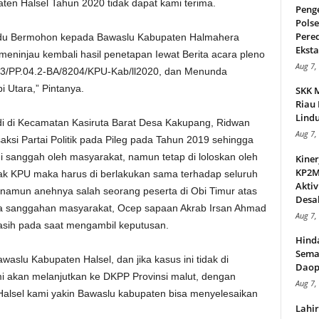
aten Halsel Tahun 2020 tidak dapat kami terima.
Peng
Pols
Pere
du Bermohon kepada Bawaslu Kabupaten Halmahera
Ekstas
ninjau kembali hasil penetapan Iewat Berita acara pleno
Aug 7,
3/PP.04.2-BA/8204/KPU-Kab/ll2020, dan Menunda
 Utara,” Pintanya.
SKK 
Riau 
Lindu
i di Kecamatan Kasiruta Barat Desa Kakupang, Ridwan
Aug 7,
aksi Partai Politik pada Pileg pada Tahun 2019 sehingga
i sanggah oleh masyarakat, namun tetap di loloskan oleh
Kiner
KP2MI
pihak KPU maka harus di berlakukan sama terhadap seluruh
Aktiv
, namun anehnya salah seorang peserta di Obi Timur atas
Desak
a sanggahan masyarakat, Ocep sapaan Akrab Irsan Ahmad
Aug 7,
 kasih pada saat mengambil keputusan.
Hind
Sema
waslu Kabupaten Halsel, dan jika kasus ini tidak di
Daop
i akan melanjutkan ke DKPP Provinsi malut, dengan
Aug 7,
Halsel kami yakin Bawaslu kabupaten bisa menyelesaikan
Lahi