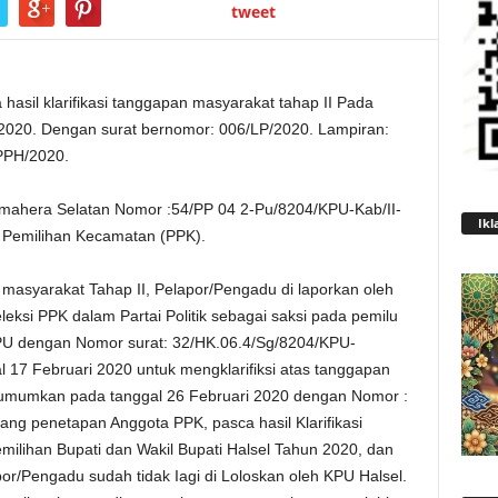
tweet
hasil klarifikasi tanggapan masyarakat tahap II Pada
 2020. Dengan surat bernomor: 006/LP/2020. Lampiran:
/PPH/2020.
mahera Selatan Nomor :54/PP 04 2-Pu/8204/KPU-Kab/II-
Ikl
a Pemilihan Kecamatan (PPK).
masyarakat Tahap II, Pelapor/Pengadu di laporkan oleh
eleksi PPK dalam Partai Politik sebagai saksi pada pemilu
KPU dengan Nomor surat: 32/HK.06.4/Sg/8204/KPU-
17 Februari 2020 untuk mengklarifiksi atas tanggapan
i umumkan pada tanggal 26 Februari 2020 dengan Nomor :
ang penetapan Anggota PPK, pasca hasil Klarifikasi
ilihan Bupati dan Wakil Bupati Halsel Tahun 2020, dan
or/Pengadu sudah tidak Iagi di Loloskan oleh KPU Halsel.