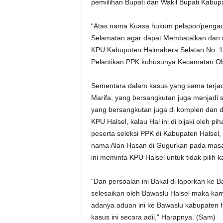
pemiilihan Bupati dan Wakil Bupati Kabup
“Atas nama Kuasa hukum pelapor/penga
Selamatan agar dapat Membatalkan dan me
KPU Kabupoten Halmahera Selatan No :1
Pelantikan PPK kuhusunya Kecamatan Obi
Sementara dalam kasus yang sama terjad
Marifa, yang bersangkutan juga menjadi s
yang bersangkutan juga di komplen dan d
KPU Halsel, kalau Hal ini di bijaki oleh 
peserta seleksi PPK di Kabupaten Halsel
nama Alan Hasan di Gugurkan pada mas
ini meminta KPU Halsel untuk tidak pilih
“Dan persoalan ini Bakal di laporkan ke Ba
selesaikan oleh Bawaslu Halsel maka kam
adanya aduan ini ke Bawaslu kabupaten 
kasus ini secara adil,” Harapnya. (Sam)