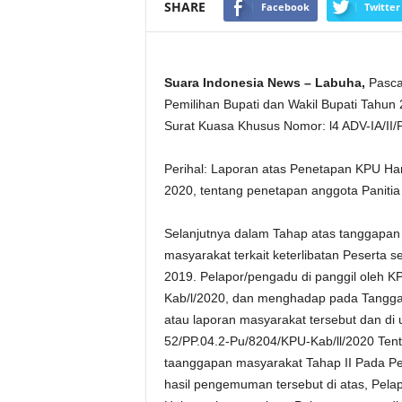
SHARE
Facebook
Twitter
Suara Indonesia News – Labuha,
Pasca 
Pemilihan Bupati dan Wakil Bupati Tahun
Surat Kuasa Khusus Nomor: l4 ADV-IA/II
Perihal: Laporan atas Penetapan KPU Ha
2020, tentang penetapan anggota Paniti
Selanjutnya dalam Tahap atas tanggapan 
masyarakat terkait keterlibatan Peserta s
2019. Pelapor/pengadu di panggil oleh 
Kab/l/2020, dan menghadap pada Tanggal 
atau laporan masyarakat tersebut dan d
52/PP.04.2-Pu/8204/KPU-Kab/ll/2020 Tent
taanggapan masyarakat Tahap II Pada Pem
hasil pengemuman tersebut di atas, Pelap