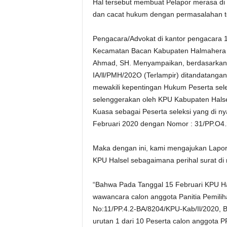
Hal tersebut membuat Pelapor merasa di 
dan cacat hukum dengan permasalahan t
Pengacara/Advokat di kantor pengacara 
Kecamatan Bacan Kabupaten Halmahera Sel
Ahmad, SH. Menyampaikan, berdasarkan
IA/ll/PMH/202O (Terlampir) ditandatangan
mewakili kepentingan Hukum Peserta sel
selenggerakan oleh KPU Kabupaten Halse
Kuasa sebagai Peserta seleksi yang di 
Februari 2020 dengan Nomor : 31/PP.O4
Maka dengan ini, kami mengajukan Lapor
KPU Halsel sebagaimana perihal surat di 
“Bahwa Pada Tanggal 15 Februari KPU H
wawancara calon anggota Panitia Pemili
No:11/PP.4.2-BA/8204/KPU-Kab/Il/2020, 
urutan 1 dari 10 Peserta calon anggota 