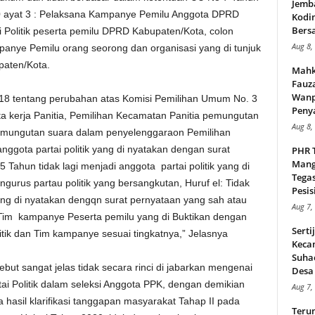
Jemb
 ayat 3 : Pelaksana Kampanye Pemilu Anggota DPRD
Kodi
Bers
ai Politik peserta pemilu DPRD Kabupaten/Kota, colon
Aug 8,
nye Pemilu orang seorong dan organisasi yang di tunjuk
paten/Kota.
Mahk
Fauz
Wanp
18 tentang perubahan atas Komisi Pemilihan Umum No. 3
Peny
 kerja Panitia, Pemilihan Kecamatan Panitia pemungutan
Aug 8,
mungutan suara dalam penyelenggaraon Pemilihan
nggota partai politik yang di nyatakan dengan surat
PHR 
Mang
 Tahun tidak lagi menjadi anggota partai politik yang di
Tega
gurus partau politik yang bersangkutan, Huruf el: Tidak
Pesisi
ng di nyatakan dengqn surat pernyataan yang sah atau
Aug 7,
i Tim kampanye Peserta pemilu yang di Buktikan dengan
Serti
itik dan Tim kampanye sesuai tingkatnya,” Jelasnya
Keca
Suha
ut sangat jelas tidak secara rinci di jabarkan mengenai
Desa 
ai Politik dalam seleksi Anggota PPK, dengan demikian
Aug 7,
hasil klarifikasi tanggapan masyarakat Tahap II pada
Teru