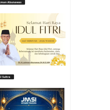
kman Abunawas
I Sultra