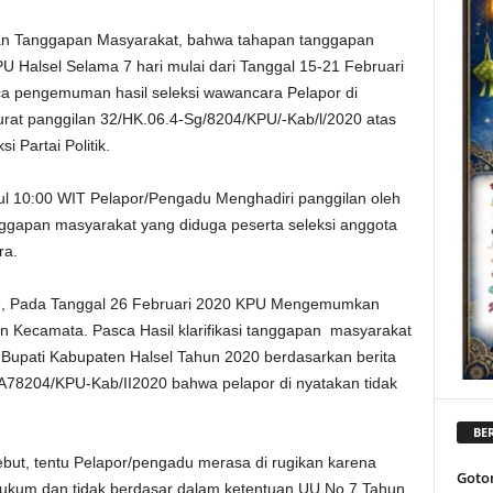
apan Tanggapan Masyarakat, bahwa tahapan tanggapan
U Halsel Selama 7 hari mulai dari Tanggal 15-21 Februari
ca pengemuman hasil seleksi wawancara Pelapor di
rat panggilan 32/HK.06.4-Sg/8204/KPU/-Kab/l/2020 atas
 Partai Politik.
l 10:00 WIT Pelapor/Pengadu Menghadiri panggilan oleh
anggapan masyarakat yang diduga peserta seleksi anggota
ra.
KPU, Pada Tanggal 26 Februari 2020 KPU Mengemumkan
an Kecamata. Pasca Hasil klarifikasi tanggapan masyarakat
l Bupati Kabupaten Halsel Tahun 2020 berdasarkan berita
A78204/KPU-Kab/II2020 bahwa pelapor di nyatakan tidak
BER
ersebut, tentu Pelapor/pengadu merasa di rugikan karena
Goto
ukum dan tidak berdasar dalam ketentuan UU No 7 Tahun