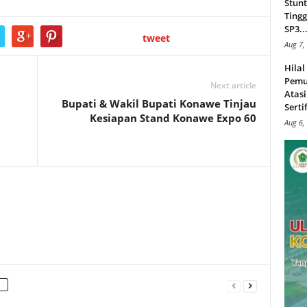
Stunt
Tingg
SP3..
tweet
Aug 7,
Hila
Pemu
Next article
Atasi
Bupati & Wakil Bupati Konawe Tinjau
Serti
Kesiapan Stand Konawe Expo 60
Aug 6,