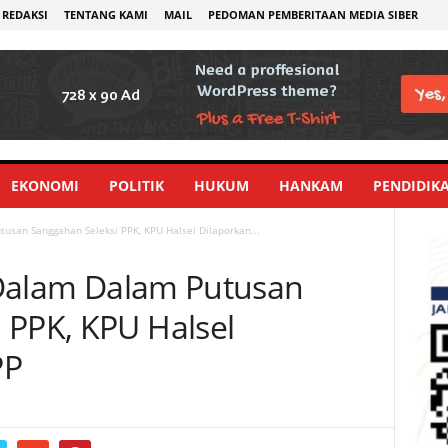
REDAKSI
TENTANG KAMI
MAIL
PEDOMAN PEMBERITAAN MEDIA SIBER
EKONOMI
POLITIK
HUKUM
HANKAM
PENDIDIK
tusan Sanggahan Seleksi PPK, KPU Halsel Dilaporkan...
h Dalam Dalam Putusan
 PPK, KPU Halsel
PP