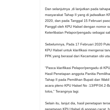
Dan selanjutnya ,di lanjutkan pada tah
masyarakat Tahap II yang di jadwalkan KP
2020, dan pada Tanggal 15 Februari pas
Panggil oleh KPU Halsel dengan nomor su
Keterlibatan Pelapor/pengadu sebagai saksi
Sebelumnya, Pada 17 Februari 2020 Puku
KPU Halsel untuk klarifikasi mengenai t
PPK yang berasal dari Kecamatan obi uta
“Pasca klarifikasi Pelapor/pengadu di 
Hasil Penetapan anggota Panitia Pemilih
Tahap II pada Pemilihan Bupati dan Waki
acara pleno KPU Halsel No :13/PP.04.2-B
Iolos,” Terangnya lagi.
Selain itu, lanjut dia, hasil penetapan t
penetapan KPU Halsel di anggap cacat h