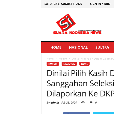
SATURDAY, AUGUST 8, 2026
SIGN IN / JOIN
HOME
NASIONAL
SULTRA
Home
Hukum
Dinilai Pilih Kasih Dalam Dalam Pu
HUKUM
NASIONAL
NEWS
Dinilai Pilih Kasi
Sanggahan Seleksi
Dilaporkan Ke DK
By
admin
-
Feb 28, 2020
0