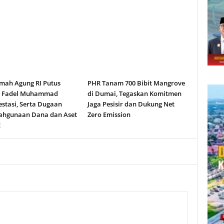
ah Agung RI Putus
PHR Tanam 700 Bibit Mangrove
n Fadel Muhammad
di Dumai, Tegaskan Komitmen
stasi, Serta Dugaan
Jaga Pesisir dan Dukung Net
ahgunaan Dana dan Aset
Zero Emission
E