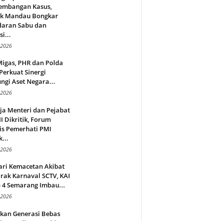
embangan Kasus,
ek Mandau Bongkar
daran Sabu dan
i...
 2026
Migas, PHR dan Polda
Perkuat Sinergi
ngi Aset Negara...
 2026
ja Menteri dan Pejabat
 Dikritik, Forum
is Pemerhati PMI
...
 2026
ari Kemacetan Akibat
rak Karnaval SCTV, KAI
 4 Semarang Imbau...
 2026
rkan Generasi Bebas