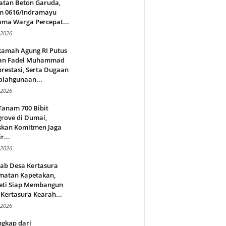
atan Beton Garuda,
m 0616/Indramayu
ama Warga Percepat...
 2026
amah Agung RI Putus
an Fadel Muhammad
restasi, Serta Dugaan
alahgunaan...
 2026
Tanam 700 Bibit
rove di Dumai,
skan Komitmen Jaga
r...
 2026
jab Desa Kertasura
matan Kapetakan,
eti Siap Membangun
Kertasura Kearah...
 2026
ngkap dari