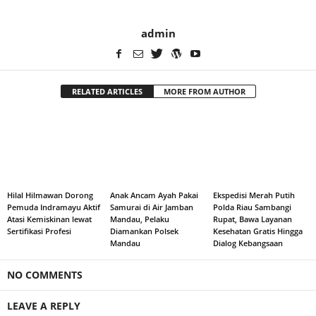
admin
RELATED ARTICLES
MORE FROM AUTHOR
Hilal Hilmawan Dorong
Anak Ancam Ayah Pakai
Ekspedisi Merah Putih
Pemuda Indramayu Aktif
Samurai di Air Jamban
Polda Riau Sambangi
Atasi Kemiskinan lewat
Mandau, Pelaku
Rupat, Bawa Layanan
Sertifikasi Profesi
Diamankan Polsek
Kesehatan Gratis Hingga
Mandau
Dialog Kebangsaan
NO COMMENTS
LEAVE A REPLY