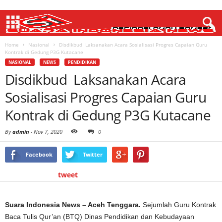
Home
Nasional
Disdikbud Laksanakan Acara Sosialisasi Progres Capaian Guru
Kontrak di Gedung P3G Kutacane
NASIONAL
NEWS
PENDIDIKAN
Disdikbud Laksanakan Acara
Sosialisasi Progres Capaian Guru
Kontrak di Gedung P3G Kutacane
By
admin
-
Nov 7, 2020
0
Facebook
Twitter
tweet
Suara Indonesia News – Aceh Tenggara.
Sejumlah Guru Kontrak
Baca Tulis Qur’an (BTQ) Dinas Pendidikan dan Kebudayaan