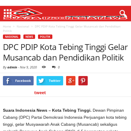
Home
Nasional
DPC PDIP Kota Tebing Tinggi Gelar Musancab dan Pendidikan
Politik
NASIONAL
NEWS
POLITIK
DPC PDIP Kota Tebing Tinggi Gelar
Musancab dan Pendidikan Politik
By
admin
-
Nov 9, 2020
0
Facebook
Twitter
tweet
Suara Indonesia News – Kota Tebing Tinggi.
Dewan Pimpinan
Cabang (DPC) Partai Demokrasi Indonesia Perjuangan kota tebing
tinggi, gelar Musyawarah Anak Cabang (Musancab) sekaligus