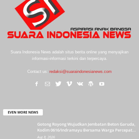
Suara Indonesia News adalah situs berita online yang menyajikan
informasi-informasi terkini dan terpercaya.
Contact us:
redaksi@suaraindonesianews.com
EVEN MORE NEWS
Gotong Royong Wujudkan Jembatan Beton Garuda,
Kodim 0616/Indramayu Bersama Warga Percepat...
Aug 8, 2026