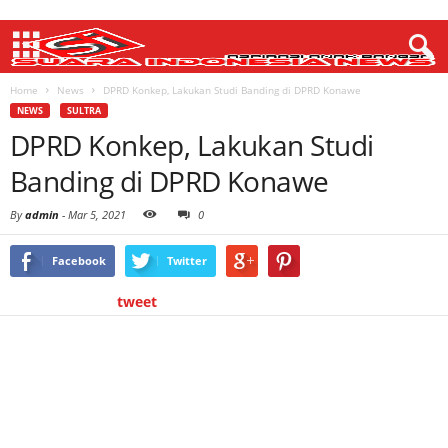
Home
News
DPRD Konkep, Lakukan Studi Banding di DPRD Konawe
NEWS
SULTRA
DPRD Konkep, Lakukan Studi
Banding di DPRD Konawe
By
admin
-
Mar 5, 2021
0
Facebook
Twitter
tweet