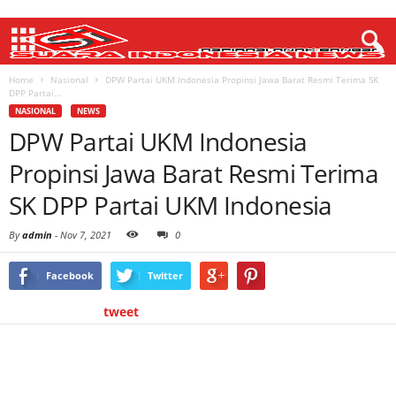
Home
Nasional
DPW Partai UKM Indonesia Propinsi Jawa Barat Resmi Terima SK
DPP Partai...
NASIONAL
NEWS
DPW Partai UKM Indonesia
Propinsi Jawa Barat Resmi Terima
SK DPP Partai UKM Indonesia
By
admin
-
Nov 7, 2021
0
Facebook
Twitter
tweet