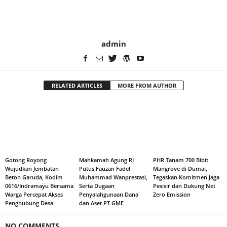
admin
RELATED ARTICLES
MORE FROM AUTHOR
Gotong Royong
Mahkamah Agung RI
PHR Tanam 700 Bibit
Wujudkan Jembatan
Putus Fauzan Fadel
Mangrove di Dumai,
Beton Garuda, Kodim
Muhammad Wanprestasi,
Tegaskan Komitmen Jaga
0616/Indramayu Bersama
Serta Dugaan
Pesisir dan Dukung Net
Warga Percepat Akses
Penyalahgunaan Dana
Zero Emission
Penghubung Desa
dan Aset PT GME
NO COMMENTS