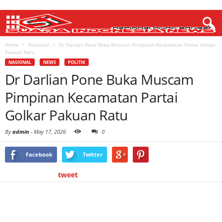
Home
Nasional
Dr Darlian Pone Buka Muscam Pimpinan Kecamatan Partai Golkar
Pakuan Ratu
NASIONAL
NEWS
POLITIK
Dr Darlian Pone Buka Muscam
Pimpinan Kecamatan Partai
Golkar Pakuan Ratu
By
admin
-
May 17, 2026
0
Facebook
Twitter
tweet