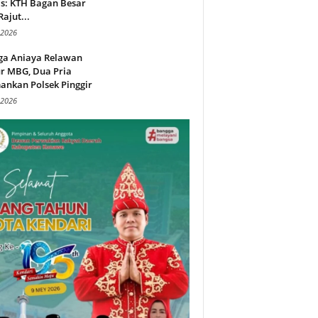
s: KTH Bagan Besar
Rajut...
 2026
ga Aniaya Relawan
r MBG, Dua Pria
ankan Polsek Pinggir
 2026