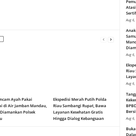
Pemu
Atasi
Serti
Aug 6,
Anak
Samu
Mand
Diam
Aug 6,
Ekspe
Riau
Layan
Aug 6,
Tang
ncam Ayah Pakai
Ekspedisi Merah Putih Polda
Keker
i di Air Jamban Mandau,
Riau Sambangi Rupat, Bawa
BPBD,
Bersi
 Diamankan Polsek
Layanan Kesehatan Gratis
u
Hingga Dialog Kebangsaan
Aug 6,
Buka
Dalam