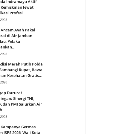
da Indramayu Aktif
 Kemiskinan lewat
fikasi Profesi
 2026
 Ancam Ayah Pakai
rai di Air Jamban
au, Pelaku
ankan...
 2026
disi Merah Putih Polda
 Sambangi Rupat, Bawa
an Kesehatan Gratis...
 2026
gap Darurat
ingan: Sinergi TNI,
 dan PMI Salurkan Air
h...
 2026
 Kampanye Germas
 ISPS 2026, Wali Kota