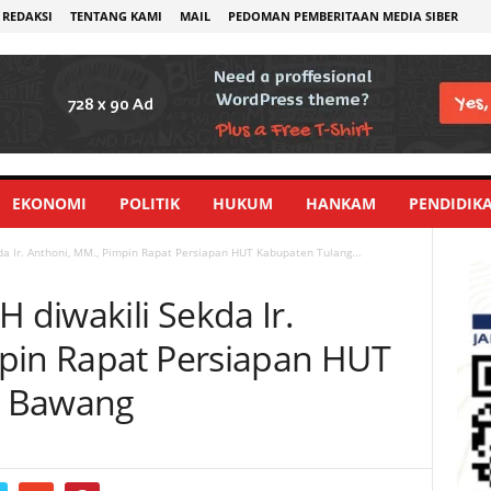
REDAKSI
TENTANG KAMI
MAIL
PEDOMAN PEMBERITAAN MEDIA SIBER
EKONOMI
POLITIK
HUKUM
HANKAM
PENDIDIK
kda Ir. Anthoni, MM., Pimpin Rapat Persiapan HUT Kabupaten Tulang...
H diwakili Sekda Ir.
pin Rapat Persiapan HUT
g Bawang