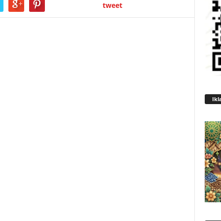
tweet
Ikl