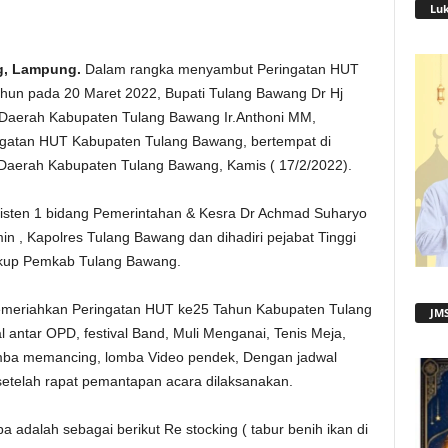
Lu
g, Lampung.
Dalam rangka menyambut Peringatan HUT
hun pada 20 Maret 2022, Bupati Tulang Bawang Dr Hj
is Daerah Kabupaten Tulang Bawang Ir.Anthoni MM,
ngatan HUT Kabupaten Tulang Bawang, bertempat di
 Daerah Kabupaten Tulang Bawang, Kamis ( 17/2/2022).
isten 1 bidang Pemerintahan & Kesra Dr Achmad Suharyo
 , Kapolres Tulang Bawang dan dihadiri pejabat Tinggi
ngkup Pemkab Tulang Bawang.
meriahkan Peringatan HUT ke25 Tahun Kabupaten Tulang
JMS
 antar OPD, festival Band, Muli Menganai, Tenis Meja,
lomba memancing, lomba Video pendek, Dengan jadwal
telah rapat pemantapan acara dilaksanakan.
 adalah sebagai berikut Re stocking ( tabur benih ikan di