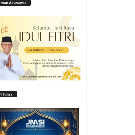
kman Abunawas
I Sultra