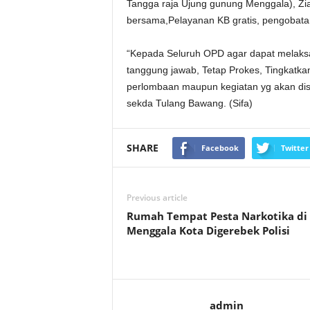
Tangga raja Ujung gunung Menggala), Zi
bersama,Pelayanan KB gratis, pengobatan
“Kepada Seluruh OPD agar dapat melaksa
tanggung jawab, Tetap Prokes, Tingkatk
perlombaan maupun kegiatan yg akan dise
sekda Tulang Bawang. (Sifa)
SHARE
Facebook
Twitter
Previous article
Rumah Tempat Pesta Narkotika di
Menggala Kota Digerebek Polisi
admin