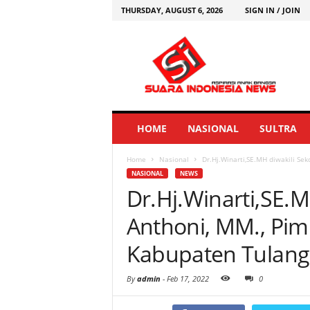
THURSDAY, AUGUST 6, 2026
SIGN IN / JOIN
HOME
NASIONAL
SULTRA
Home
Nasional
Dr.Hj.Winarti,SE.MH diwakili Se
NASIONAL
NEWS
Dr.Hj.Winarti,SE.M
Anthoni, MM., Pim
Kabupaten Tulan
By
admin
-
Feb 17, 2022
0