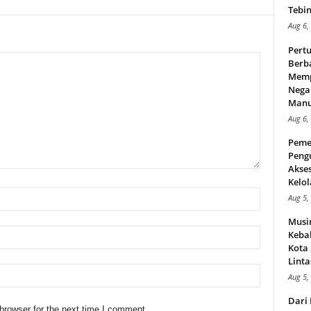
Tebin
Aug 6,
Pert
Berba
Memp
Nega
Manus
Aug 6,
Peme
Peng
Akse
Kelol
Aug 5,
Musi
Kebak
Kota
Linta
Aug 5,
Dari 
browser for the next time I comment.