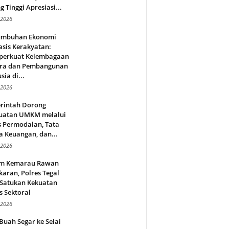
g Tinggi Apresiasi...
 2026
umbuhan Ekonomi
sis Kerakyatan:
erkuat Kelembagaan
ra dan Pembangunan
ia di...
 2026
rintah Dorong
uatan UMKM melalui
s Permodalan, Tata
a Keuangan, dan...
 2026
m Kemarau Rawan
aran, Polres Tegal
 Satukan Kekuatan
s Sektoral
 2026
Buah Segar ke Selai