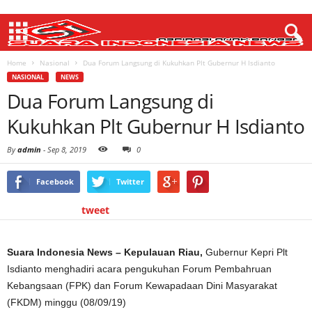
Home
Nasional
Dua Forum Langsung di Kukuhkan Plt Gubernur H Isdianto
NASIONAL
NEWS
Dua Forum Langsung di
Kukuhkan Plt Gubernur H Isdianto
By
admin
-
Sep 8, 2019
0
Facebook
Twitter
tweet
Suara Indonesia News – Kepulauan Riau,
Gubernur Kepri Plt
Isdianto menghadiri acara pengukuhan Forum Pembahruan
Kebangsaan (FPK) dan Forum Kewapadaan Dini Masyarakat
(FKDM) minggu (08/09/19)