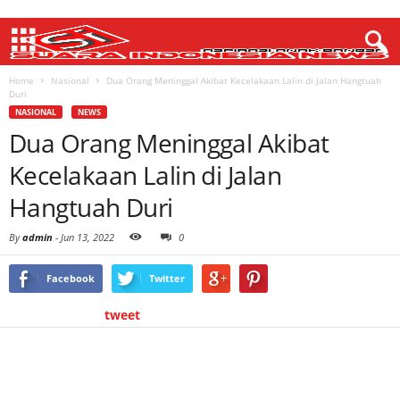
Home
Nasional
Dua Orang Meninggal Akibat Kecelakaan Lalin di Jalan Hangtuah
Duri
NASIONAL
NEWS
Dua Orang Meninggal Akibat
Kecelakaan Lalin di Jalan
Hangtuah Duri
By
admin
-
Jun 13, 2022
0
Facebook
Twitter
tweet