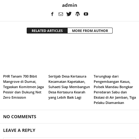
admin
RELATED ARTICLES
MORE FROM AUTHOR
PHR Tanam 700 Bibit
Sertijab Desa Kertasura
Terungkap dari
Mangrove di Dumai,
Kecamatan Kapetakan,
Pengembangan Kasus,
Tegaskan Komitmen Jaga
Suhaeti Siap Membangun
Polsek Mandau Bongkar
Pesisir dan Dukung Net
Desa Kertasura Kearah
Peredaran Sabu dan
Zero Emission
yang Lebih Baik Lagi
Ekstasi di Air Jamban, Tiga
Pelaku Diamankan
NO COMMENTS
LEAVE A REPLY