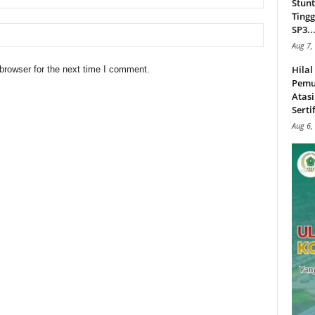
Stunt
Tingg
SP3..
Aug 7,
Hila
browser for the next time I comment.
Pemu
Atasi
Serti
Aug 6,