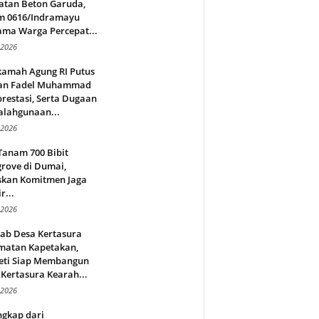
atan Beton Garuda,
m 0616/Indramayu
ama Warga Percepat...
 2026
amah Agung RI Putus
an Fadel Muhammad
restasi, Serta Dugaan
alahgunaan...
 2026
Tanam 700 Bibit
rove di Dumai,
skan Komitmen Jaga
r...
 2026
jab Desa Kertasura
matan Kapetakan,
eti Siap Membangun
Kertasura Kearah...
 2026
ngkap dari