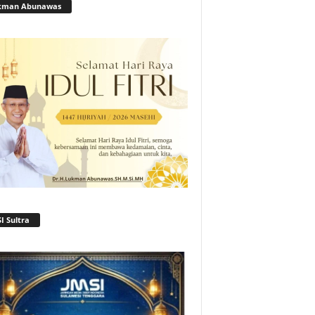
kman Abunawas
I Sultra