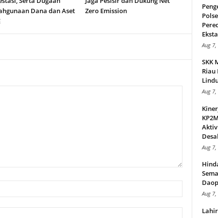
stasi, Serta Dugaan
Jaga Pesisir dan Dukung Net
Peng
ahgunaan Dana dan Aset
Zero Emission
Pols
E
Pere
Ekstas
Aug 7,
SKK 
Riau 
Lindu
Aug 7,
Kiner
KP2MI
Aktiv
Desak
Aug 7,
Hind
Sema
Daop
Aug 7,
Lahi