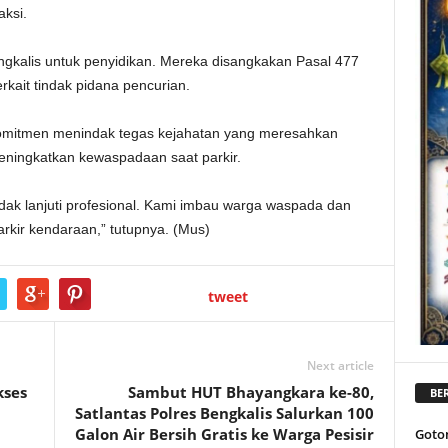
aksi.
engkalis untuk penyidikan. Mereka disangkakan Pasal 477
ait tindak pidana pencurian.
omitmen menindak tegas kejahatan yang meresahkan
ningkatkan kewaspadaan saat parkir.
dak lanjuti profesional. Kami imbau warga waspada dan
ir kendaraan,” tutupnya. (Mus)
tweet
Next article
kses
Sambut HUT Bhayangkara ke-80,
BER
Satlantas Polres Bengkalis Salurkan 100
Galon Air Bersih Gratis ke Warga Pesisir
Goto