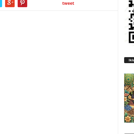
tweet
Ikl