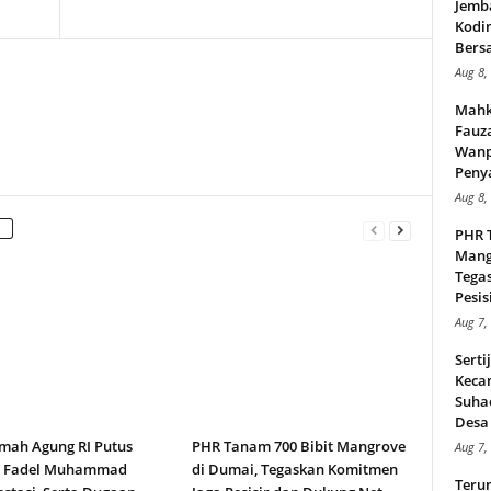
Jemb
Kodi
Bers
Aug 8,
Mahk
Fauz
Wanp
Peny
Aug 8,
PHR 
Mang
Tega
Pesisi
Aug 7,
Serti
Keca
Suha
Desa 
ah Agung RI Putus
PHR Tanam 700 Bibit Mangrove
Aug 7,
n Fadel Muhammad
di Dumai, Tegaskan Komitmen
Teru