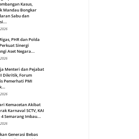
embangan Kasus,
ek Mandau Bongkar
daran Sabu dan
i...
 2026
Migas, PHR dan Polda
Perkuat Sinergi
ngi Aset Negara...
 2026
ja Menteri dan Pejabat
 Dikritik, Forum
is Pemerhati PMI
...
 2026
ari Kemacetan Akibat
rak Karnaval SCTV, KAI
 4 Semarang Imbau...
 2026
rkan Generasi Bebas