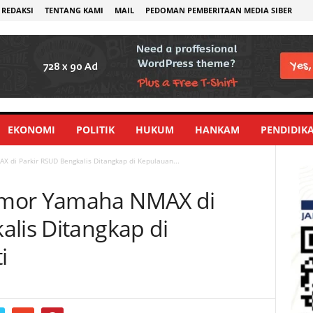
REDAKSI
TENTANG KAMI
MAIL
PEDOMAN PEMBERITAAN MEDIA SIBER
EKONOMI
POLITIK
HUKUM
HANKAM
PENDIDIK
di Parkir RSUD Bengkalis Ditangkap di Kepulauan...
nmor Yamaha NMAX di
alis Ditangkap di
i