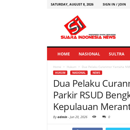
SATURDAY, AUGUST 8, 2026
SIGN IN / JOIN
HOME
NASIONAL
SULTRA
Home
Hukum
Dua Pelaku Curanmor Yamaha NMAX 
HUKUM
NASIONAL
NEWS
Dua Pelaku Cura
Parkir RSUD Bengk
Kepulauan Merant
By
admin
-
Jun 20, 2026
0