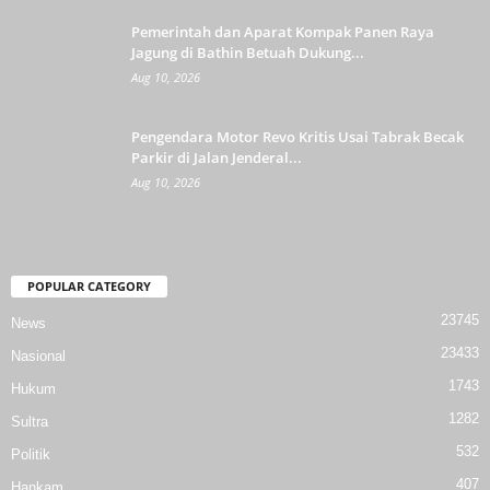
Pemerintah dan Aparat Kompak Panen Raya
Jagung di Bathin Betuah Dukung...
Aug 10, 2026
Pengendara Motor Revo Kritis Usai Tabrak Becak
Parkir di Jalan Jenderal...
Aug 10, 2026
POPULAR CATEGORY
23745
News
23433
Nasional
1743
Hukum
1282
Sultra
532
Politik
407
Hankam