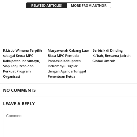
RELATED ARTICLES
MORE FROM AUTHOR
R.Listio Wimana Terpilih
Musyawarah Cabang Luar
Berbisik di Dinding
sebagai Ketua MPC
Biasa MPC Pemuda
Ka’bah, Bersama Jazirah
Kabupaten Indramayu,
Pancasila Kabupaten
Global Umroh
Siap Lanjutkan dan
Indramayu Digelar
Perkuat Program
dengan Agenda Tunggal
Organisasi
Penentuan Ketua
NO COMMENTS
LEAVE A REPLY