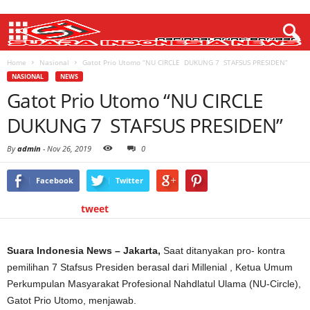
Home
Nasional
Gatot Prio Utomo “NU CIRCLE DUKUNG 7 STAFSUS PRESIDEN”
NASIONAL
NEWS
Gatot Prio Utomo “NU CIRCLE
DUKUNG 7 STAFSUS PRESIDEN”
By
admin
-
Nov 26, 2019
0
Facebook
Twitter
tweet
Suara Indonesia News – Jakarta,
Saat ditanyakan pro- kontra
pemilihan 7 Stafsus Presiden berasal dari Millenial , Ketua Umum
Perkumpulan Masyarakat Profesional Nahdlatul Ulama (NU-Circle),
Gatot Prio Utomo, menjawab.