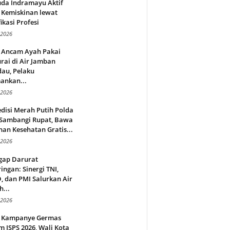
da Indramayu Aktif
 Kemiskinan lewat
fikasi Profesi
 2026
 Ancam Ayah Pakai
rai di Air Jamban
au, Pelaku
ankan...
 2026
disi Merah Putih Polda
 Sambangi Rupat, Bawa
an Kesehatan Gratis...
 2026
gap Darurat
ingan: Sinergi TNI,
 dan PMI Salurkan Air
h...
 2026
 Kampanye Germas
 ISPS 2026, Wali Kota