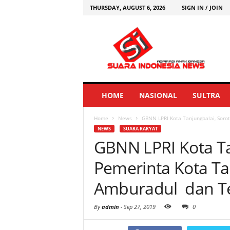
THURSDAY, AUGUST 6, 2026
SIGN IN / JOIN
HOME
NASIONAL
SULTRA
Home
News
GBNN LPRI Kota Tanjungbalai, Sorot
NEWS
SUARA RAKYAT
GBNN LPRI Kota Tan
Pemerinta Kota Ta
Amburadul dan Te
By
admin
-
Sep 27, 2019
0