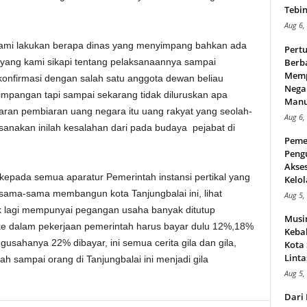
Tebin
Aug 6,
 kami lakukan berapa dinas yang menyimpang bahkan ada
Pert
h yang kami sikapi tentang pelaksanaannya sampai
Berba
Memp
onfirmasi dengan salah satu anggota dewan beliau
Nega
impangan tapi sampai sekarang tidak diluruskan apa
Manus
aran pembiaran uang negara itu uang rakyat yang seolah-
Aug 6,
sanakan inilah kesalahan dari pada budaya pejabat di
Peme
Peng
Akse
epada semua aparatur Pemerintah instansi pertikal yang
Kelol
sama-sama membangun kota Tanjungbalai ini, lihat
Aug 5,
ak lagi mempunyai pegangan usaha banyak ditutup
Musi
 ke dalam pekerjaan pemerintah harus bayar dulu 12%,18%
Kebak
sahanya 22% dibayar, ini semua cerita gila dan gila,
Kota
Linta
 sampai orang di Tanjungbalai ini menjadi gila
Aug 5,
Dari 