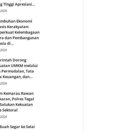
g Tinggi Apresiasi...
 2026
umbuhan Ekonomi
sis Kerakyatan:
erkuat Kelembagaan
ra dan Pembangunan
ia di...
 2026
rintah Dorong
uatan UMKM melalui
s Permodalan, Tata
a Keuangan, dan...
 2026
m Kemarau Rawan
aran, Polres Tegal
 Satukan Kekuatan
s Sektoral
 2026
Buah Segar ke Selai