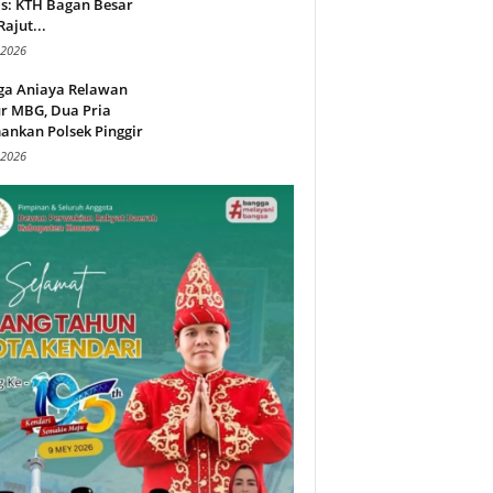
s: KTH Bagan Besar
Rajut...
 2026
ga Aniaya Relawan
r MBG, Dua Pria
ankan Polsek Pinggir
 2026