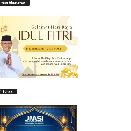
kman Abunawas
I Sultra