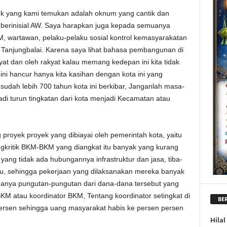
ek yang kami temukan adalah oknum yang cantik dan
a berinisial AW. Saya harapkan juga kepada semuanya
M, wartawan, pelaku-pelaku sosial kontrol kemasyarakatan
anjungbalai. Karena saya lihat bahasa pembangunan di
kyat dan oleh rakyat kalau memang kedepan ini kita tidak
ini hancur hanya kita kasihan dengan kota ini yang
sudah lebih 700 tahun kota ini berkibar, Janganlah masa-
adi turun tingkatan dari kota menjadi Kecamatan atau
proyek proyek yang dibiayai oleh pemerintah kota, yaitu
kritik BKM-BKM yang diangkat itu banyak yang kurang
a yang tidak ada hubungannya infrastruktur dan jasa, tiba-
 itu, sehingga pekerjaan yang dilaksanakan mereka banyak
adanya pungutan-pungutan dari dana-dana tersebut yang
KM atau koordinator BKM, Tentang koordinator setingkat di
BER
ersen sehingga uang masyarakat habis ke persen persen
Hila