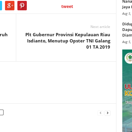
Nana
tweet
Jaya 
Aug 5,
Didu
Next article
Dapu
uruh
Plt Gubernur Provinsi Kepulauan Riau
Diam
Isdianto, Menutup Opster TNI Galang
Aug 5,
01 TA 2019