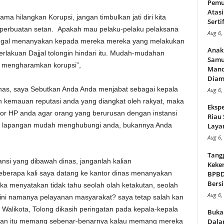
Pemu
Atasi
a hilangkan Korupsi, jangan timbulkan jati diri kita
Serti
an perbuatan setan. Apakah mau pelaku-pelaku pelaksana
Aug 6,
tinggal menanyakan kepada mereka mereka yang melakukan
Anak
rlakuan Dajjal tolongin hindari itu. Mudah-mudahan
Samu
 mengharamkan korupsi”,
Mand
Diam
inas, saya Sebutkan Anda Anda menjabat sebagai kepala
Aug 6,
h kemauan reputasi anda yang diangkat oleh rakyat, maka
Ekspe
or HP anda agar orang yang berurusan dengan instansi
Riau
i lapangan mudah menghubungi anda, bukannya Anda
Layan
Aug 6,
Tang
ansi yang dibawah dinas, janganlah kalian
Keker
berapa kali saya datang ke kantor dinas menanyakan
BPBD,
Bersi
ka menyatakan tidak tahu seolah olah ketakutan, seolah
Aug 6,
ini namanya pelayanan masyarakat? saya tetap salah kan
 Walikota, Tolong dikasih peringatan pada kepala-kepala
Buka
nan itu memang sebenar-benarnya kalau memang mereka
Dalam