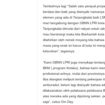
Tambahnya lagi “Salah satu penjual proy
berdasi dan baik yang disinyalir namany
elemen yang ada di Tanjungbalai baik LS
mari bergabung dengan GBNN LPRI kota T
Tanjungbalai dimulai dari rakyat untuk ra
mau bersinergi maka kita Biarkanlah kota 
dilahirkan oleh nenek moyang kita bahwa 
masa yang enak ini harus di kota ini menj
kelurahan”, tegasnya.
“Kami GBNN LPRI juga menyikapi tentang 
BKM ( program Kotaku), bahwa kami meng
profesional artinya, mulai dari provinsiny
tiba diangkat meliputi tentang pekerjaan
amburadul, belum lagi disinyalir bahwa 
dilaksanakan oleh pelaksana-pelaksana B
atas mereka ada yang dipotong sekian p
saja”, cetus Om Day.