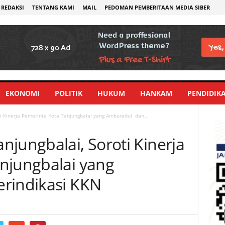
REDAKSI
TENTANG KAMI
MAIL
PEDOMAN PEMBERITAAN MEDIA SIBER
EKONOMI
POLITIK
HUKUM
HANKAM
PENDIDIK
i Kinerja Pemerinta Kota Tanjungbalai yang Amburadul dan...
jungbalai, Soroti Kinerja
njungbalai yang
rindikasi KKN