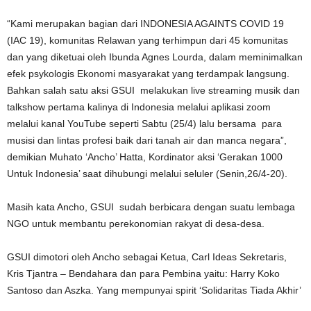
“Kami merupakan bagian dari INDONESIA AGAINTS COVID 19
(IAC 19), komunitas Relawan yang terhimpun dari 45 komunitas
dan yang diketuai oleh Ibunda Agnes Lourda, dalam meminimalkan
efek psykologis Ekonomi masyarakat yang terdampak langsung.
Bahkan salah satu aksi GSUI melakukan live streaming musik dan
talkshow pertama kalinya di Indonesia melalui aplikasi zoom
melalui kanal YouTube seperti Sabtu (25/4) lalu bersama para
musisi dan lintas profesi baik dari tanah air dan manca negara”,
demikian Muhato ‘Ancho’ Hatta, Kordinator aksi ‘Gerakan 1000
Untuk Indonesia’ saat dihubungi melalui seluler (Senin,26/4-20).
Masih kata Ancho, GSUI sudah berbicara dengan suatu lembaga
NGO untuk membantu perekonomian rakyat di desa-desa.
GSUI dimotori oleh Ancho sebagai Ketua, Carl Ideas Sekretaris,
Kris Tjantra – Bendahara dan para Pembina yaitu: Harry Koko
Santoso dan Aszka. Yang mempunyai spirit ‘Solidaritas Tiada Akhir’