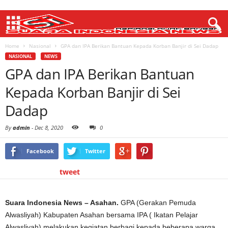
Home
Nasional
GPA dan IPA Berikan Bantuan Kepada Korban Banjir di Sei Dadap
NASIONAL
NEWS
GPA dan IPA Berikan Bantuan
Kepada Korban Banjir di Sei
Dadap
By
admin
-
Dec 8, 2020
0
Facebook
Twitter
tweet
Suara Indonesia News – Asahan.
GPA (Gerakan Pemuda
Alwasliyah) Kabupaten Asahan bersama IPA ( Ikatan Pelajar
Alwasliyah) melakukan kegiatan berbagi kepada beberapa warga