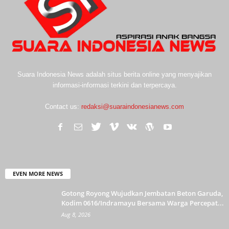
Suara Indonesia News adalah situs berita online yang menyajikan
informasi-informasi terkini dan terpercaya.
Contact us:
redaksi@suaraindonesianews.com
EVEN MORE NEWS
Gotong Royong Wujudkan Jembatan Beton Garuda,
Kodim 0616/Indramayu Bersama Warga Percepat...
Aug 8, 2026