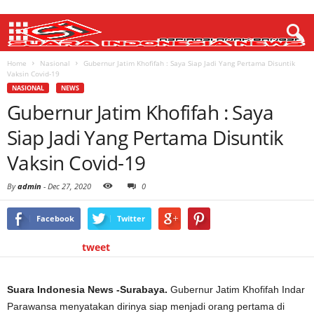
Home
Nasional
Gubernur Jatim Khofifah : Saya Siap Jadi Yang Pertama Disuntik
Vaksin Covid-19
NASIONAL
NEWS
Gubernur Jatim Khofifah : Saya
Siap Jadi Yang Pertama Disuntik
Vaksin Covid-19
By
admin
-
Dec 27, 2020
0
Facebook
Twitter
tweet
Suara Indonesia News -Surabaya.
Gubernur Jatim Khofifah Indar
Parawansa menyatakan dirinya siap menjadi orang pertama di