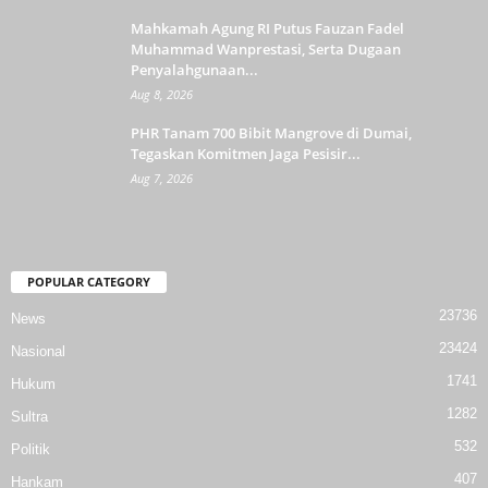
Mahkamah Agung RI Putus Fauzan Fadel
Muhammad Wanprestasi, Serta Dugaan
Penyalahgunaan...
Aug 8, 2026
PHR Tanam 700 Bibit Mangrove di Dumai,
Tegaskan Komitmen Jaga Pesisir...
Aug 7, 2026
POPULAR CATEGORY
23736
News
23424
Nasional
1741
Hukum
1282
Sultra
532
Politik
407
Hankam