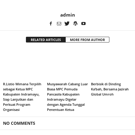
admin
RELATED ARTICLES
MORE FROM AUTHOR
R.Listio Wimana Terpilih
Musyawarah Cabang Luar
Berbisik di Dinding
sebagai Ketua MPC
Biasa MPC Pemuda
Ka’bah, Bersama Jazirah
Kabupaten Indramayu,
Pancasila Kabupaten
Global Umroh
Siap Lanjutkan dan
Indramayu Digelar
Perkuat Program
dengan Agenda Tunggal
Organisasi
Penentuan Ketua
NO COMMENTS