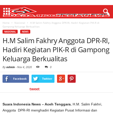
Home
Nasional
H.M Salim Fakhry Anggota DPR-RI, Hadiri Kegiatan PIK-R di
Gampong Keluarga Berkualitas
NASIONAL
NEWS
H.M Salim Fakhry Anggota DPR-RI,
Hadiri Kegiatan PIK-R di Gampong
Keluarga Berkualitas
By
admin
-
Nov 4, 2020
0
Facebook
Twitter
tweet
Suara Indonesia News – Aceh Tenggara.
H.M. Salim Fakhri,
Anggota DPR-RI menghadiri Kegiatan Pusat Informasi dan