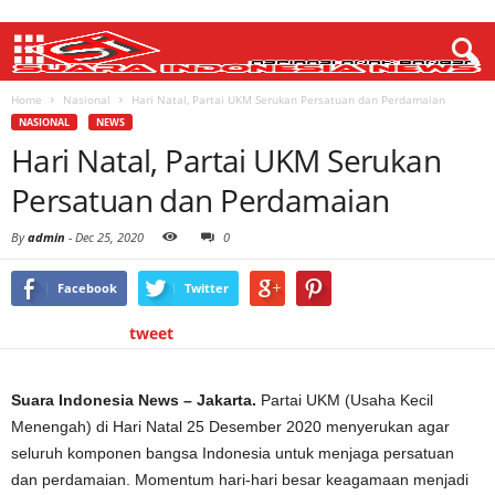
Home
Nasional
Hari Natal, Partai UKM Serukan Persatuan dan Perdamaian
NASIONAL
NEWS
Hari Natal, Partai UKM Serukan
Persatuan dan Perdamaian
By
admin
-
Dec 25, 2020
0
Facebook
Twitter
tweet
Suara Indonesia News – Jakarta.
Partai UKM (Usaha Kecil
Menengah) di Hari Natal 25 Desember 2020 menyerukan agar
seluruh komponen bangsa Indonesia untuk menjaga persatuan
dan perdamaian. Momentum hari-hari besar keagamaan menjadi