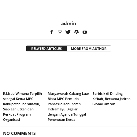
admin
RELATED ARTICLES
MORE FROM AUTHOR
R.Listio Wimana Terpilih
Musyawarah Cabang Luar
Berbisik di Dinding
sebagai Ketua MPC
Biasa MPC Pemuda
Ka’bah, Bersama Jazirah
Kabupaten Indramayu,
Pancasila Kabupaten
Global Umroh
Siap Lanjutkan dan
Indramayu Digelar
Perkuat Program
dengan Agenda Tunggal
Organisasi
Penentuan Ketua
NO COMMENTS