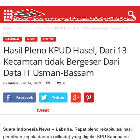
Home
Nasional
Hasil Pleno KPUD Hasel, Dari 13 Kecamtan tidak Bergeser Dari
Data IT...
NASIONAL
NEWS
POLITIK
Hasil Pleno KPUD Hasel, Dari 13
Kecamtan tidak Bergeser Dari
Data IT Usman-Bassam
By
admin
-
Dec 14, 2020
0
Facebook
Twitter
tweet
Suara Indonesia News – Labuha.
Rapat pleno rekapitulasi hasil
pemilihan kepala daerah (pilkada) yang digelar KPU Kabupaten