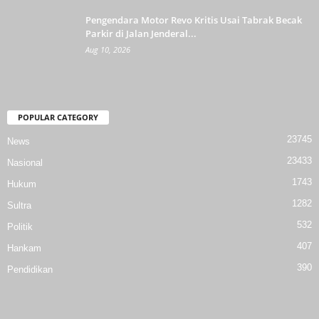
Pengendara Motor Revo Kritis Usai Tabrak Becak
Parkir di Jalan Jenderal...
Aug 10, 2026
POPULAR CATEGORY
23745
News
23433
Nasional
1743
Hukum
1282
Sultra
532
Politik
407
Hankam
390
Pendidikan