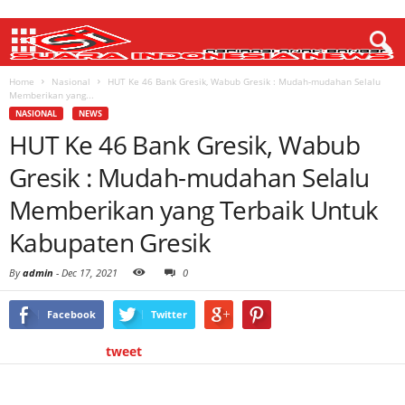
Home
Nasional
HUT Ke 46 Bank Gresik, Wabub Gresik : Mudah-mudahan Selalu
Memberikan yang...
NASIONAL
NEWS
HUT Ke 46 Bank Gresik, Wabub
Gresik : Mudah-mudahan Selalu
Memberikan yang Terbaik Untuk
Kabupaten Gresik
By
admin
-
Dec 17, 2021
0
Facebook
Twitter
tweet