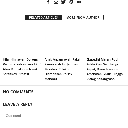
RELATED ARTICLES
MORE FROM AUTHOR
Hilal Hilmawan Dorong
Anak Ancam Ayah Pakai
Ekspedisi Merah Putih
Pemuda Indramayu Aktif
Samurai di Air Jamban
Polda Riau Sambangi
Atasi Kemiskinan lewat
Mandau, Pelaku
Rupat, Bawa Layanan
Sertifikasi Profesi
Diamankan Polsek
Kesehatan Gratis Hingga
Mandau
Dialog Kebangsaan
NO COMMENTS
LEAVE A REPLY