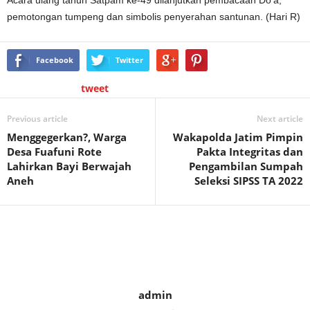
Acara ulang tahun Satpam ke-49 dilanjutkan pembacaan Do’a,
pemotongan tumpeng dan simbolis penyerahan santunan. (Hari R)
Facebook
Twitter
tweet
Previous article
Next article
Menggegerkan?, Warga
Wakapolda Jatim Pimpin
Desa Fuafuni Rote
Pakta Integritas dan
Lahirkan Bayi Berwajah
Pengambilan Sumpah
Aneh
Seleksi SIPSS TA 2022
admin