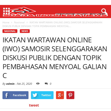
Home
Nasional
IKATAN WARTAWAN ONLINE (IWO) SAMOSIR SELENGGARAKAN
DISKUSI PUBLIK DENGAN TOPIK PEMBAHASAN MENYOAL...
NASIONAL
NEWS
IKATAN WARTAWAN ONLINE
(IWO) SAMOSIR SELENGGARAKAN
DISKUSI PUBLIK DENGAN TOPIK
PEMBAHASAN MENYOAL GALIAN
C
By
admin
-
Feb 25, 2020
0
Facebook
Twitter
tweet