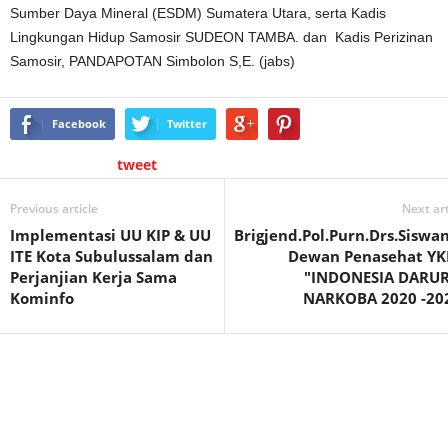
Sumber Daya Mineral (ESDM) Sumatera Utara, serta Kadis
Lingkungan Hidup Samosir SUDEON TAMBA. dan Kadis Perizinan
Samosir, PANDAPOTAN Simbolon S,E. (jabs)
Facebook
Twitter
tweet
Previous article
Next art
Implementasi UU KIP & UU
Brigjend.Pol.Purn.Drs.Siswan
ITE Kota Subulussalam dan
Dewan Penasehat YK
Perjanjian Kerja Sama
"INDONESIA DARU
Kominfo
NARKOBA 2020 -20