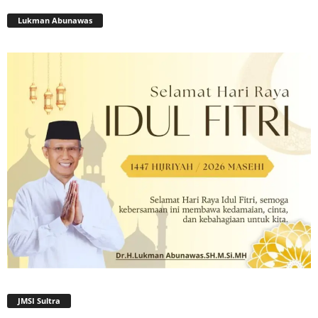
Lukman Abunawas
JMSI Sultra