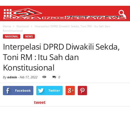
Home
Nasional
Interpelasi DPRD Diwakili Sekda, Toni RM : Itu Sah dan
Konstitusional
NASIONAL
NEWS
Interpelasi DPRD Diwakili Sekda,
Toni RM : Itu Sah dan
Konstitusional
By
admin
-
Feb 17, 2022
0
Facebook
Twitter
tweet