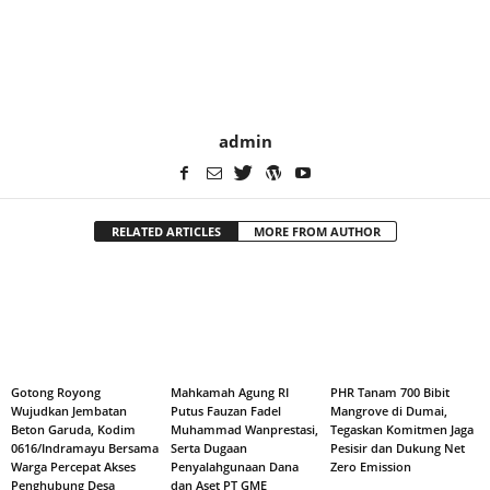
admin
RELATED ARTICLES
MORE FROM AUTHOR
Gotong Royong
Mahkamah Agung RI
PHR Tanam 700 Bibit
Wujudkan Jembatan
Putus Fauzan Fadel
Mangrove di Dumai,
Beton Garuda, Kodim
Muhammad Wanprestasi,
Tegaskan Komitmen Jaga
0616/Indramayu Bersama
Serta Dugaan
Pesisir dan Dukung Net
Warga Percepat Akses
Penyalahgunaan Dana
Zero Emission
Penghubung Desa
dan Aset PT GME